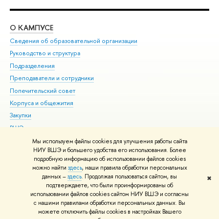
О КАМПУСЕ
ОБ
Сведения об образовательной организации
Мер
Руководство и структура
Мер
Подразделения
Дов
Преподаватели и сотрудники
Ол
Попечительский совет
При
Корпуса и общежития
При
Закупки
Ди
ВШЭ для студентов с ограниченными возможностями
До
здоровья и инвалидностью
Ас
Мы используем файлы cookies для улучшения работы сайта
Версия для слабовидящих
НИУ ВШЭ и большего удобства его использования. Более
Обр
подробную информацию об использовании файлов cookies
Единая платежная страница
можно найти
здесь
, наши правила обработки персональных
данных –
здесь
. Продолжая пользоваться сайтом, вы
✖
Редактору
подтверждаете, что были проинформированы об
© НИУ ВШЭ 1993–2026
Адреса и контакты
Условия использования
использовании файлов cookies сайтом НИУ ВШЭ и согласны
с нашими правилами обработки персональных данных. Вы
материалов
Политика конфиденциальности
Карта сайта
можете отключить файлы cookies в настройках Вашего
Шрифты HSE Sans и HSE Slab разработаны в
Школе дизайна НИУ ВШЭ