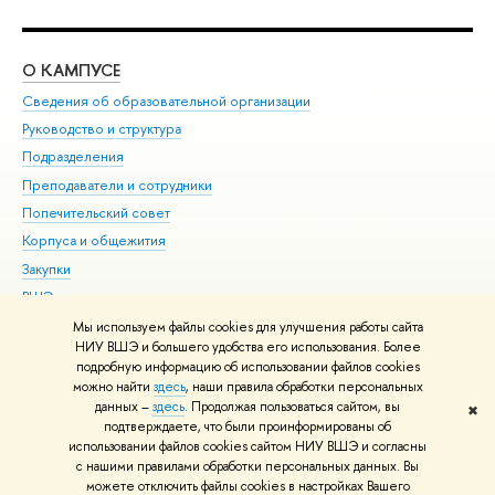
О КАМПУСЕ
ОБ
Сведения об образовательной организации
Мер
Руководство и структура
Мер
Подразделения
Дов
Преподаватели и сотрудники
Ол
Попечительский совет
При
Корпуса и общежития
При
Закупки
Ди
ВШЭ для студентов с ограниченными возможностями
До
здоровья и инвалидностью
Ас
Мы используем файлы cookies для улучшения работы сайта
Версия для слабовидящих
НИУ ВШЭ и большего удобства его использования. Более
Обр
подробную информацию об использовании файлов cookies
Единая платежная страница
можно найти
здесь
, наши правила обработки персональных
данных –
здесь
. Продолжая пользоваться сайтом, вы
✖
Редактору
подтверждаете, что были проинформированы об
© НИУ ВШЭ 1993–2026
Адреса и контакты
Условия использования
использовании файлов cookies сайтом НИУ ВШЭ и согласны
с нашими правилами обработки персональных данных. Вы
материалов
Политика конфиденциальности
Карта сайта
можете отключить файлы cookies в настройках Вашего
Шрифты HSE Sans и HSE Slab разработаны в
Школе дизайна НИУ ВШЭ