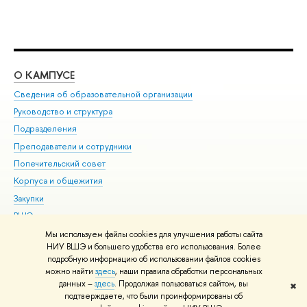
О КАМПУСЕ
ОБ
Сведения об образовательной организации
Мер
Руководство и структура
Мер
Подразделения
Дов
Преподаватели и сотрудники
Ол
Попечительский совет
При
Корпуса и общежития
При
Закупки
Ди
ВШЭ для студентов с ограниченными возможностями
До
здоровья и инвалидностью
Ас
Мы используем файлы cookies для улучшения работы сайта
Версия для слабовидящих
НИУ ВШЭ и большего удобства его использования. Более
Обр
подробную информацию об использовании файлов cookies
Единая платежная страница
можно найти
здесь
, наши правила обработки персональных
данных –
здесь
. Продолжая пользоваться сайтом, вы
✖
Редактору
подтверждаете, что были проинформированы об