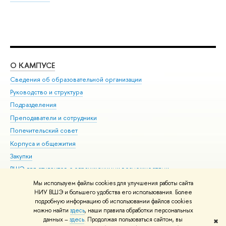
О КАМПУСЕ
ОБ
Сведения об образовательной организации
Мер
Руководство и структура
Мер
Подразделения
Дов
Преподаватели и сотрудники
Ол
Попечительский совет
При
Корпуса и общежития
При
Закупки
Ди
ВШЭ для студентов с ограниченными возможностями
До
здоровья и инвалидностью
Ас
Мы используем файлы cookies для улучшения работы сайта
Версия для слабовидящих
НИУ ВШЭ и большего удобства его использования. Более
Обр
подробную информацию об использовании файлов cookies
Единая платежная страница
можно найти
здесь
, наши правила обработки персональных
данных –
здесь
. Продолжая пользоваться сайтом, вы
✖