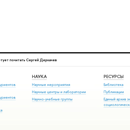
етует почитать Сергей Деркачев
НАУКА
РЕСУРСЫ
уриентов
Научные мероприятия
Библиотека
Научные центры и лаборатории
Публикации
уриентов
Научно-учебные группы
Единый архив э
социологическ
ка