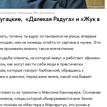
рсеньевича Семенова-Тян-Шанского
угацкие, «Далекая Радуга» и «Жук в
ть, почему ты вдруг остановился на улице, впервые
елодию, или не можешь отойти от картины в музее. Эти
ня произвели именно такое впечатление.
судьбе планеты, на которой живут и работают «физики-
ом, как могут вести себя люди в практически
ва, которые говорит Горбовский, обращаясь к
ики и девочки, перед вами жизнь, какой она бывает
 повесть из трилогии о Максиме Каммерере. Основная
нников, следы которой обнаруживаются вне Земли.
о похожа на «Мастера и Маргариту», это роман в