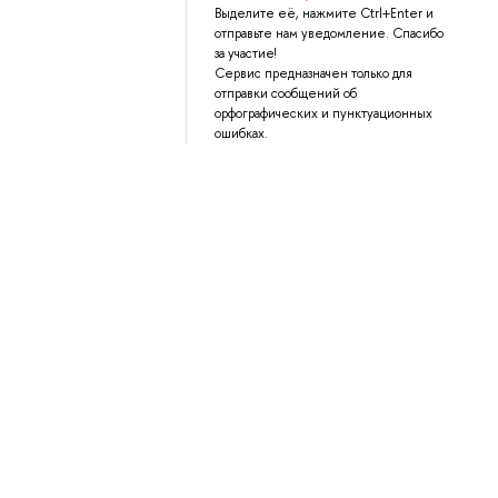
Выделите её, нажмите Ctrl+Enter и
отправьте нам уведомление. Спасибо
за участие!
Сервис предназначен только для
отправки сообщений об
орфографических и пунктуационных
ошибках.