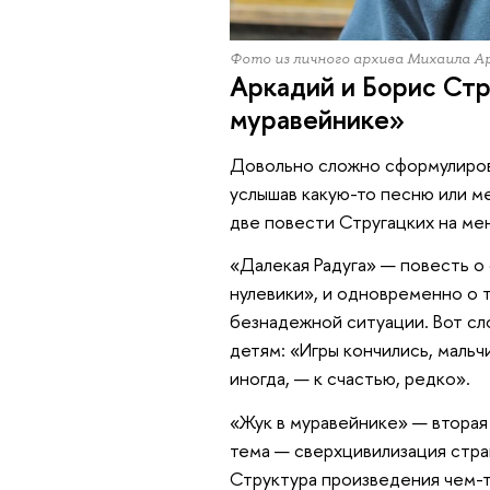
Фото из личного архива Михаила А
Аркадий и Борис Стр
муравейнике»
Довольно сложно сформулирова
услышав какую-то песню или м
две повести Стругацких на ме
«Далекая Радуга» — повесть о 
нулевики», и одновременно о т
безнадежной ситуации. Вот сло
детям: «Игры кончились, мальч
иногда, — к счастью, редко».
«Жук в муравейнике» — вторая
тема — сверхцивилизация стра
Структура произведения чем-т