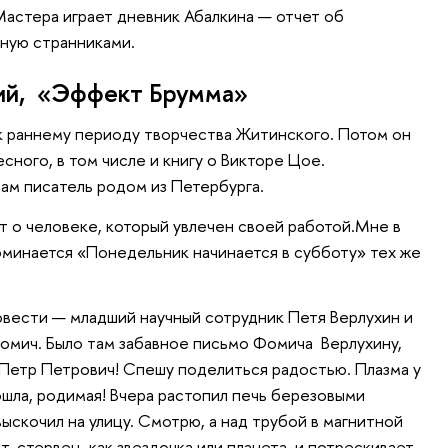
Мастера играет дневник Абалкина — отчет об
нную странниками.
ий, «Эффект Брумма»
к раннему периоду творчества Житинского. Потом он
сного, в том числе и книгу о Викторе Цое.
сам писатель родом из Петербурга.
 о человеке, который увлечен своей работой.Мне в
оминается «Понедельник начинается в субботу» тех же
овести — младший научный сотрудник Петя Верлухин и
омич. Было там забавное письмо Фомича Верлухину,
 Петр Петрович! Спешу поделиться радостью. Плазма у
ошла, родимая! Вчера растопил печь березовыми
выскочил на улицу. Смотрю, а над трубой в магнитной
т, стервец, как звездочка или планета, и потрескивает