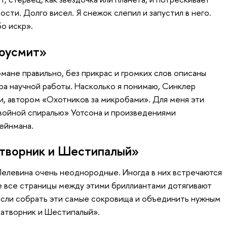
адости. Долго висел. Я снежок слепил и запустил в него.
бо искр».
оусмит»
омане правильно, без прикрас и громких слов описаны
ра научной работы. Насколько я понимаю, Синклер
, автором «Охотников за микробами». Для меня эти
Двойной спиралью» Уотсона и произведениями
ейнмана.
атворник и Шестипалый»
Пелевина очень неоднородные. Иногда в них встречаются
не все страницы между этими бриллиантами дотягивают
 если собрать эти самые сокровища и объединить нужным
Затворник и Шестипалый».