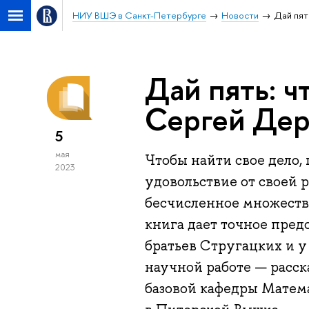
НИУ ВШЭ в Санкт-Петербурге
Новости
Дай пят
Дай пять: ч
Сергей Дер
5
мая
Чтобы найти свое дело, 
2023
удовольствие от своей 
бесчисленное множество
книга дает точное пред
братьев Стругацких и у 
научной работе — расск
базовой кафедры Матема