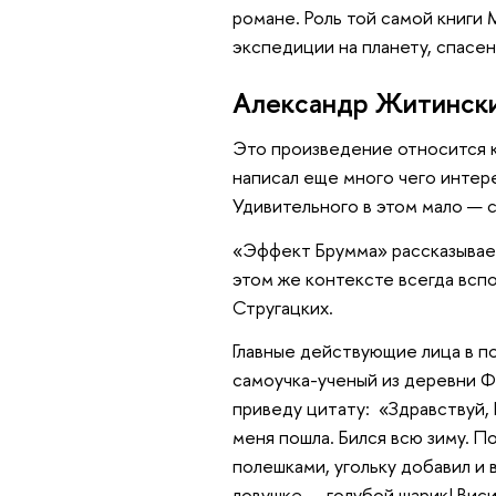
романе. Роль той самой книги 
экспедиции на планету, спасе
Александр Житинск
Это произведение относится 
написал еще много чего интере
Удивительного в этом мало — 
«Эффект Брумма» рассказывает
этом же контексте всегда всп
Стругацких.
Главные действующие лица в п
самоучка-ученый из деревни Ф
приведу цитату: «Здравствуй,
меня пошла. Бился всю зиму. П
полешками, угольку добавил и 
ловушке — голубой шарик! Виси