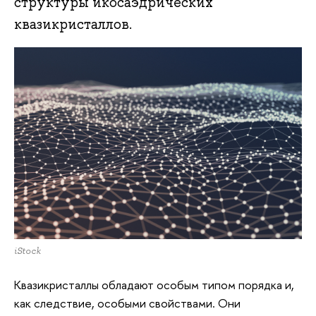
структуры икосаэдрических
квазикристаллов.
iStock
Квазикристаллы обладают особым типом порядка и,
как следствие, особыми свойствами. Они