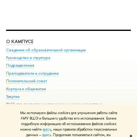
О КАМПУСЕ
ОБ
Сведения об образовательной организации
Мер
Руководство и структура
Мер
Подразделения
Дов
Преподаватели и сотрудники
Ол
Попечительский совет
При
Корпуса и общежития
При
Закупки
Ди
ВШЭ для студентов с ограниченными возможностями
До
здоровья и инвалидностью
Ас
Мы используем файлы cookies для улучшения работы сайта
Версия для слабовидящих
НИУ ВШЭ и большего удобства его использования. Более
Обр
подробную информацию об использовании файлов cookies
Единая платежная страница
можно найти
здесь
, наши правила обработки персональных
данных –
здесь
. Продолжая пользоваться сайтом, вы
✖