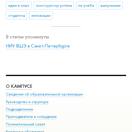
идеи и опыт
конструктор успеха
не учеба
выпускники
студенты
инновации
В статье упомянуты
НИУ ВШЭ в Санкт-Петербурге
О КАМПУСЕ
ОБ
Сведения об образовательной организации
Мер
Руководство и структура
Мер
Подразделения
Дов
Преподаватели и сотрудники
Ол
Попечительский совет
При
Корпуса и общежития
При