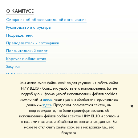
О КАМПУСЕ
ОБ
Сведения об образовательной организации
Мер
Руководство и структура
Мер
Подразделения
Дов
Преподаватели и сотрудники
Ол
Попечительский совет
При
Корпуса и общежития
При
Закупки
Ди
ВШЭ для студентов с ограниченными возможностями
До
здоровья и инвалидностью
Ас
Мы используем файлы cookies для улучшения работы сайта
Версия для слабовидящих
НИУ ВШЭ и большего удобства его использования. Более
Обр
подробную информацию об использовании файлов cookies
Единая платежная страница
можно найти
здесь
, наши правила обработки персональных
данных –
здесь
. Продолжая пользоваться сайтом, вы
✖
Редактору
подтверждаете, что были проинформированы об
© НИУ ВШЭ 1993–2026
Адреса и контакты
Условия использования
использовании файлов cookies сайтом НИУ ВШЭ и согласны
с нашими правилами обработки персональных данных. Вы
материалов
Политика конфиденциальности
Карта сайта
можете отключить файлы cookies в настройках Вашего
Шрифты HSE Sans и HSE Slab разработаны в
Школе дизайна НИУ ВШЭ
браузера.