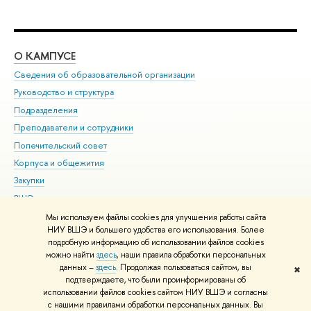
О КАМПУСЕ
ОБ
Сведения об образовательной организации
Мер
Руководство и структура
Мер
Подразделения
Дов
Преподаватели и сотрудники
Ол
Попечительский совет
При
Корпуса и общежития
При
Закупки
Ди
ВШЭ для студентов с ограниченными возможностями
До
здоровья и инвалидностью
Ас
Мы используем файлы cookies для улучшения работы сайта
Версия для слабовидящих
НИУ ВШЭ и большего удобства его использования. Более
Обр
подробную информацию об использовании файлов cookies
Единая платежная страница
можно найти
здесь
, наши правила обработки персональных
данных –
здесь
. Продолжая пользоваться сайтом, вы
✖
Редактору
подтверждаете, что были проинформированы об
© НИУ ВШЭ 1993–2026
Адреса и контакты
Условия использования
использовании файлов cookies сайтом НИУ ВШЭ и согласны
с нашими правилами обработки персональных данных. Вы
материалов
Политика конфиденциальности
Карта сайта