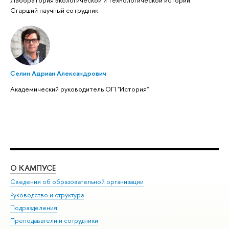
Лаборатория экологической и технологической истории:
Старший научный сотрудник
Селин Адриан Александрович
Академический руководитель ОП "История"
О КАМПУСЕ
ОБ
Сведения об образовательной организации
Мер
Руководство и структура
Мер
Подразделения
Дов
Преподаватели и сотрудники
Ол