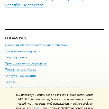
молодёжных проектов
О КАМПУСЕ
ОБ
Сведения об образовательной организации
Мер
Руководство и структура
Мер
Подразделения
Дов
Преподаватели и сотрудники
Ол
Попечительский совет
При
Корпуса и общежития
При
Закупки
Ди
ВШЭ для студентов с ограниченными возможностями
До
здоровья и инвалидностью
Ас
Мы используем файлы cookies для улучшения работы сайта
Версия для слабовидящих
НИУ ВШЭ и большего удобства его использования. Более
Обр
подробную информацию об использовании файлов cookies
Единая платежная страница
можно найти
здесь
, наши правила обработки персональных