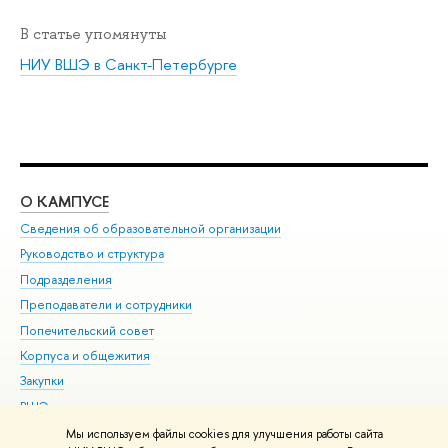
В статье упомянуты
НИУ ВШЭ в Санкт-Петербурге
О КАМПУСЕ
ОБ
Сведения об образовательной организации
Мер
Руководство и структура
Мер
Подразделения
Дов
Преподаватели и сотрудники
Ол
Попечительский совет
При
Корпуса и общежития
При
Закупки
Ди
ВШЭ для студентов с ограниченными возможностями
До
здоровья и инвалидностью
Ас
Мы используем файлы cookies для улучшения работы сайта