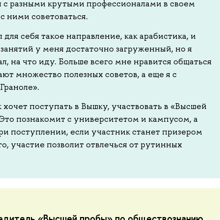
я с разными крутыми профессионалами в своем
с ними советоваться.
 для себя такое направление, как арабистика, и
 занятий у меня достаточно загруженный, но я
ал, на что иду. Больше всего мне нравится общаться
ют множество полезных советов, а еще я с
Граноле».
 хочет поступать в Вышку, участвовать в «Высшей
Это познакомит с университетом и кампусом, а
ри поступлении, если участник станет призером
о, участие позволит отвлечься от рутинных
едитель «Высшей пробы» по обществознанию,