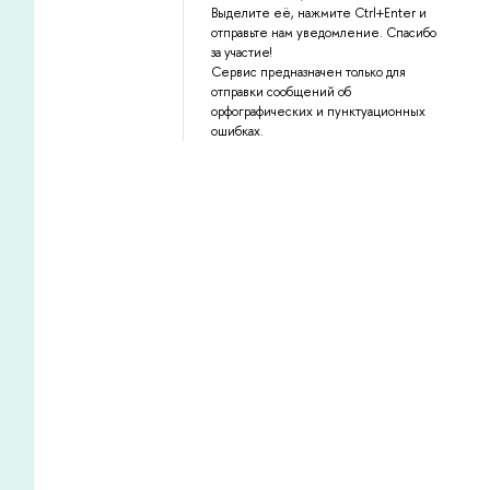
Выделите её, нажмите Ctrl+Enter и
отправьте нам уведомление. Спасибо
за участие!
Сервис предназначен только для
отправки сообщений об
орфографических и пунктуационных
ошибках.