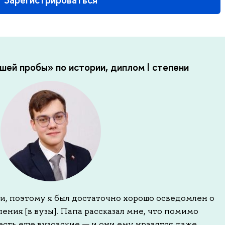
шей пробы» по истории, диплом I степени
и, поэтому я был достаточно хорошо осведомлен о
ения [в вузы]. Папа рассказал мне, что помимо
сть еще вузовские — и они ему нравятся даже