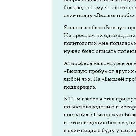
больше, потому что интерес
олимпиаду «Высшая проба» и
Я очень люблю «Высшую про
Но простым ни одно задание
политологии мне попалась 
нужно было описать потенц
Атмосфера на конкурсе не н
«Высшую пробу» от других о
любой чих. На «Высшей проб
поддержать.
В 11-м классе я стал призе
по востоковедению и истор
поступил в Питерскую Выш
востоковедению без вступи
в олимпиаде я буду участво