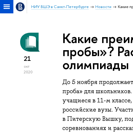
НИУ ВШЭ в Санкт-Петербурге
Новости
Какие п
Какие преи
пробы»? Ра
21
олимпиады
окт
2020
До 5 ноября продолжае
проба» для школьников.
учащиеся в 11-м классе
российские вузы. Учас
в Питерскую Вышку, по
соревнованиях и расска