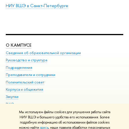
НИУ ВШЭ в Санкт-Петербурге
О КАМПУСЕ
ОБ
Сведения об образовательной организации
Мер
Руководство и структура
Мер
Подразделения
Дов
Преподаватели и сотрудники
Ол
Попечительский совет
При
Корпуса и общежития
При
Закупки
Ди
ВШЭ для студентов с ограниченными возможностями
До
здоровья и инвалидностью
Ас
Мы используем файлы cookies для улучшения работы сайта
Версия для слабовидящих
НИУ ВШЭ и большего удобства его использования. Более
Обр
подробную информацию об использовании файлов cookies
Единая платежная страница
можно найти
здесь
, наши правила обработки персональных