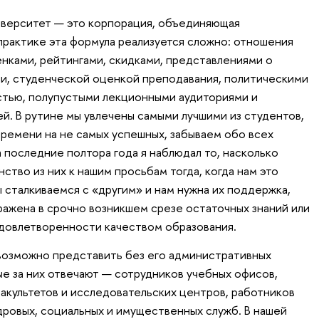
иверситет — это корпорация, объединяющая
практике эта формула реализуется сложно: отношения
ками, рейтингами, скидками, представлениями о
и, студенческой оценкой преподавания, политическими
стью, полупустыми лекционными аудиториями и
й. В рутине мы увлечены самыми лучшими из студентов,
ремени на не самых успешных, забываем обо всех
а последние полтора года я наблюдал то, насколько
тво из них к нашим просьбам тогда, когда нам это
 сталкиваемся с «другим» и нам нужна их поддержка,
ражена в срочно возникшем срезе остаточных знаний или
довлетворенности качеством образования.
озможно представить без его административных
ые за них отвечают — сотрудников учебных офисов,
культетов и исследовательских центров, работников
дровых, социальных и имущественных служб. В нашей