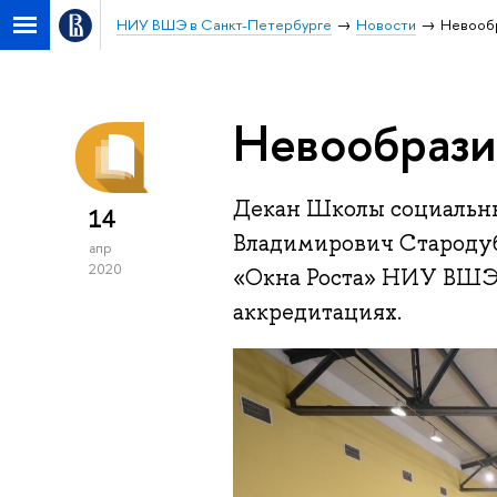
НИУ ВШЭ в Санкт-Петербурге
Новости
Невооб
Невообрази
Декан Школы социальны
14
Владимирович Стародубц
апр
2020
«Окна Роста» НИУ ВШЭ 
аккредитациях.