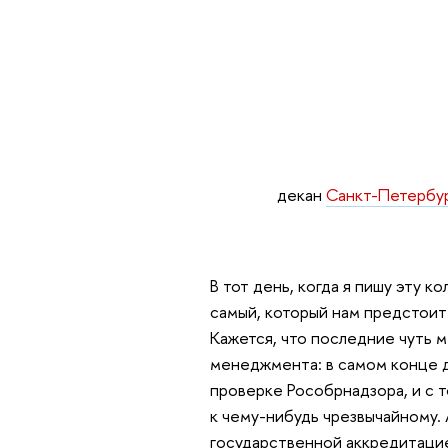
декан
Санкт-Петербур
В тот день, когда я пишу эту к
самый, который нам предстои
Кажется, что последние чуть 
менеджмента: в самом конце 
проверке Рособрнадзора, и с т
к чему-нибудь чрезвычайному
государственной аккредитацие