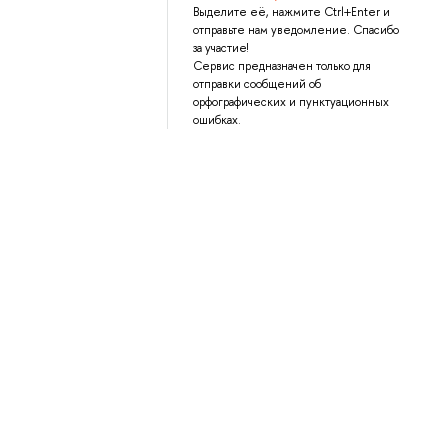
Выделите её, нажмите Ctrl+Enter и
отправьте нам уведомление. Спасибо
за участие!
Сервис предназначен только для
отправки сообщений об
орфографических и пунктуационных
ошибках.