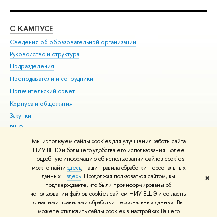
О КАМПУСЕ
ОБ
Сведения об образовательной организации
Мер
Руководство и структура
Мер
Подразделения
Дов
Преподаватели и сотрудники
Ол
Попечительский совет
При
Корпуса и общежития
При
Закупки
Ди
ВШЭ для студентов с ограниченными возможностями
До
здоровья и инвалидностью
Ас
Мы используем файлы cookies для улучшения работы сайта
Версия для слабовидящих
НИУ ВШЭ и большего удобства его использования. Более
Обр
подробную информацию об использовании файлов cookies
Единая платежная страница
можно найти
здесь
, наши правила обработки персональных
данных –
здесь
. Продолжая пользоваться сайтом, вы
✖
Редактору
подтверждаете, что были проинформированы об
© НИУ ВШЭ 1993–2026
Адреса и контакты
Условия использования
использовании файлов cookies сайтом НИУ ВШЭ и согласны
материалов
с нашими правилами обработки персональных данных. Вы
Политика конфиденциальности
Карта сайта
можете отключить файлы cookies в настройках Вашего
Шрифты HSE Sans и HSE Slab разработаны в
Школе дизайна НИУ ВШЭ