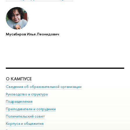
Мусабиров Илья Леонидович
О КАМПУСЕ
ОБ
Сведения об образовательной организации
Мер
Руководство и структура
Мер
Подразделения
Дов
Преподаватели и сотрудники
Ол
Попечительский совет
При
Корпуса и общежития
При