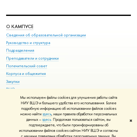
О КАМПУСЕ
ОБ
Сведения об образовательной организации
Мер
Руководство и структура
Мер
Подразделения
Дов
Преподаватели и сотрудники
Ол
Попечительский совет
При
Корпуса и общежития
При
Закупки
Ди
ВШЭ для студентов с ограниченными возможностями
До
здоровья и инвалидностью
Ас
Мы используем файлы cookies для улучшения работы сайта
Версия для слабовидящих
НИУ ВШЭ и большего удобства его использования. Более
Обр
подробную информацию об использовании файлов cookies
Единая платежная страница
можно найти
здесь
, наши правила обработки персональных
данных –
здесь
. Продолжая пользоваться сайтом, вы
✖
Редактору
подтверждаете, что были проинформированы об
© НИУ ВШЭ 1993–2026
Адреса и контакты
Условия использования
использовании файлов cookies сайтом НИУ ВШЭ и согласны
с нашими правилами обработки персональных данных. Вы
материалов
Политика конфиденциальности
Карта сайта