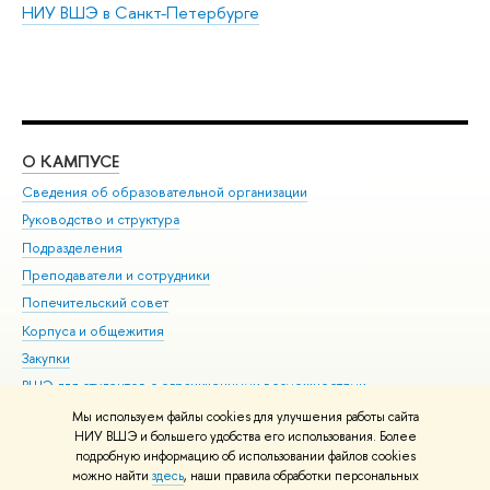
НИУ ВШЭ в Санкт-Петербурге
О КАМПУСЕ
ОБ
Сведения об образовательной организации
Мер
Руководство и структура
Мер
Подразделения
Дов
Преподаватели и сотрудники
Ол
Попечительский совет
При
Корпуса и общежития
При
Закупки
Ди
ВШЭ для студентов с ограниченными возможностями
До
здоровья и инвалидностью
Ас
Мы используем файлы cookies для улучшения работы сайта
Версия для слабовидящих
НИУ ВШЭ и большего удобства его использования. Более
Обр
подробную информацию об использовании файлов cookies
Единая платежная страница
можно найти
здесь
, наши правила обработки персональных