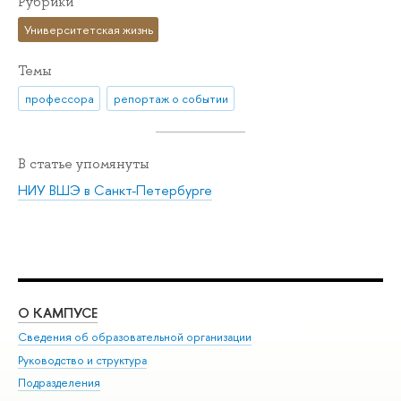
Рубрики
Университетская жизнь
Темы
профессора
репортаж о событии
В статье упомянуты
НИУ ВШЭ в Санкт-Петербурге
О КАМПУСЕ
ОБ
Сведения об образовательной организации
Мер
Руководство и структура
Мер
Подразделения
Дов