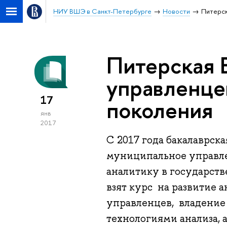
НИУ ВШЭ в Санкт-Петербурге
Новости
Питерск
Питерская 
управленцев
17
поколения
янв
2017
С 2017 года бакалаврск
муниципальное управле
аналитику в государств
взят курс на развитие 
управленцев, владение
технологиями анализа, 