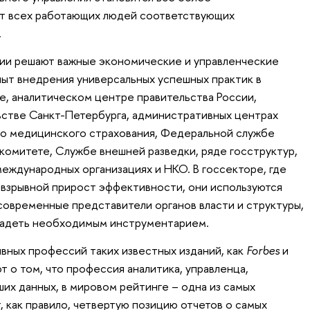
от всех работающих людей соответствующих
.
гии решают важные экономические и управленческие
пыт внедрения универсальных успешных практик в
, аналитическом центре правительства России,
стве Санкт-Петербурга, административных центрах
го медицинского страхования, Федеральной службе
омитете, Службе внешней разведки, ряде госструктур,
международных организациях и НКО. В госсекторе, где
ь взрывной прирост эффективности, они используются
современные представители органов власти и структуры,
ладеть необходимым инструментарием.
ивных профессий таких известных изданий, как
Forbes
и
т о том, что профессия аналитика, управленца,
их данных, в мировом рейтинге – одна из самых
 как правило, четвертую позицию отчетов о самых