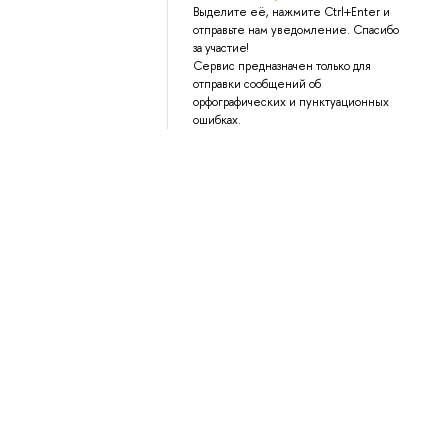
Выделите её, нажмите Ctrl+Enter и
отправьте нам уведомление. Спасибо
за участие!
Сервис предназначен только для
отправки сообщений об
орфографических и пунктуационных
ошибках.