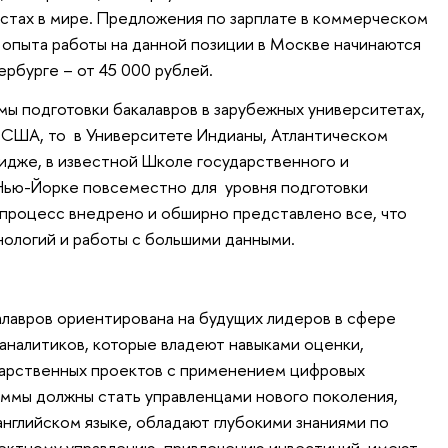
стах в мире. Предложения по зарплате в коммерческом
 опыта работы на данной позиции в Москве начинаются
ербурге – от 45 000 рублей.
мы подготовки бакалавров в зарубежных университетах,
в США, то в Университете Индианы, Атлантическом
дже, в известной Школе государственного и
 Нью-Йорке повсеместно для уровня подготовки
 процесс внедрено и обширно представлено все, что
ологий и работы с большими данными.
алавров ориентирована на будущих лидеров в сфере
 аналитиков, которые владеют навыками оценки,
дарственных проектов с применением цифровых
аммы должны стать управленцами нового поколения,
английском языке, обладают глубокими знаниями по
ектному управлению, привлечению инвестиций, имеют