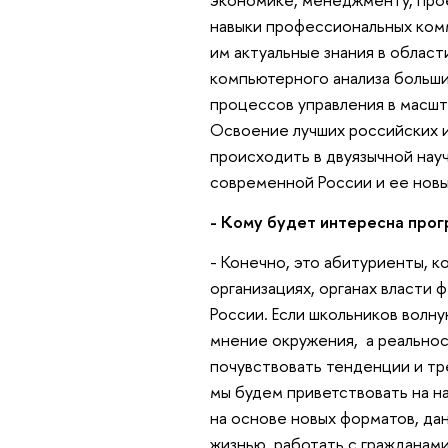
навыки профессиональных комм
им актуальные знания в област
компьютерного анализа больши
процессов управления в масшта
Освоение лучших российских и
происходить в двуязычной нау
современной России и ее новы
- Кому будет интересна про
- Конечно, это абитуриенты, 
организациях, органах власти 
России. Если школьников волн
мнение окружения, а реальнос
почувствовать тенденции и тре
мы будем приветствовать на на
на основе новых форматов, да
жизнью, работать с гражданами