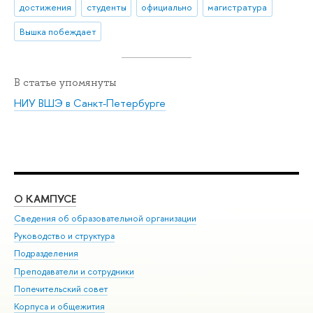
достижения
студенты
официально
магистратура
Вышка побеждает
В статье упомянуты
НИУ ВШЭ в Санкт-Петербурге
О КАМПУСЕ
ОБ
Сведения об образовательной организации
Мер
Руководство и структура
Мер
Подразделения
Дов
Преподаватели и сотрудники
Ол
Попечительский совет
При
Корпуса и общежития
При