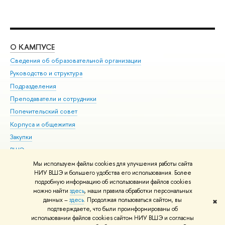
О КАМПУСЕ
ОБ
Сведения об образовательной организации
Мер
Руководство и структура
Мер
Подразделения
Дов
Преподаватели и сотрудники
Ол
Попечительский совет
При
Корпуса и общежития
При
Закупки
Ди
ВШЭ для студентов с ограниченными возможностями
До
здоровья и инвалидностью
Ас
Мы используем файлы cookies для улучшения работы сайта
Версия для слабовидящих
НИУ ВШЭ и большего удобства его использования. Более
Обр
подробную информацию об использовании файлов cookies
Единая платежная страница
можно найти
здесь
, наши правила обработки персональных
данных –
здесь
. Продолжая пользоваться сайтом, вы
✖
Редактору
подтверждаете, что были проинформированы об
© НИУ ВШЭ 1993–2026
Адреса и контакты
Условия использования
использовании файлов cookies сайтом НИУ ВШЭ и согласны