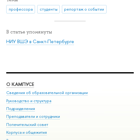
профессора
студенты
репортаж о событии
В статье упомянуты
НИУ ВШЭ в Санкт-Петербурге
О КАМПУСЕ
ОБ
Сведения об образовательной организации
Мер
Руководство и структура
Мер
Подразделения
Дов
Преподаватели и сотрудники
Ол
Попечительский совет
При
Корпуса и общежития
При