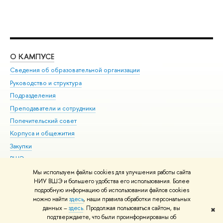
О КАМПУСЕ
ОБ
Сведения об образовательной организации
Мер
Руководство и структура
Мер
Подразделения
Дов
Преподаватели и сотрудники
Ол
Попечительский совет
При
Корпуса и общежития
При
Закупки
Ди
ВШЭ для студентов с ограниченными возможностями
До
здоровья и инвалидностью
Ас
Мы используем файлы cookies для улучшения работы сайта
Версия для слабовидящих
НИУ ВШЭ и большего удобства его использования. Более
Обр
подробную информацию об использовании файлов cookies
Единая платежная страница
можно найти
здесь
, наши правила обработки персональных
данных –
здесь
. Продолжая пользоваться сайтом, вы
✖
Редактору
подтверждаете, что были проинформированы об