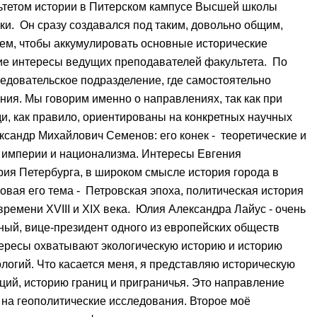
ьтетом истории в Питерском кампусе Высшей школы
ки. Он сразу создавался под таким, довольно общим,
ем, чтобы аккумулировать основные исторические
ие интересы ведущих преподавателей факультета. По
следовательское подразделение, где самостоятельно
ия. Мы говорим именно о направлениях, так как при
и, как правило, ориентированы на конкретных научных
сандр Михайлович Семенов: его конек - теоретические и
 империи и национализма. Интересы Евгения
ия Петербурга, в широком смысле история города в
овая его тема - Петровская эпоха, политическая история
времени XVIII и XIX века. Юлия Александра Лайус - очень
ый, вице-президент одного из европейских обществ
нтересы охватывают экологическую историю и историю
ологий. Что касается меня, я представляю историческую
ий, историю границ и приграничья. Это направление
 на геополитические исследования. Второе моё