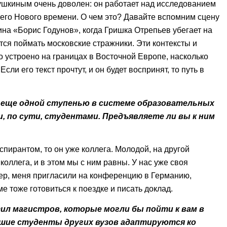
ушкиным очень доволен: он работает над исследованием
его Нового времени. О чем это? Давайте вспомним сцену
на «Борис Годунов», когда Гришка Отрепьев убегает на
тся поймать московские стражники. Эти контексты и
о устроено на границах в Восточной Европе, насколько
сли его текст прочтут, и он будет воспринят, то путь в
а еще одной ступенью в системе образовательных
, по сути, студентами. Предъявляете ли вы к ним
спирантом, то он уже коллега. Молодой, на другой
оллега, и в этом мы с ним равны. У нас уже своя
ер, меня пригласили на конференцию в Германию,
е тоже готовиться к поездке и писать доклад.
тил магистров, которые могли бы пойти к вам в
вшие студенты других вузов адаптируются ко