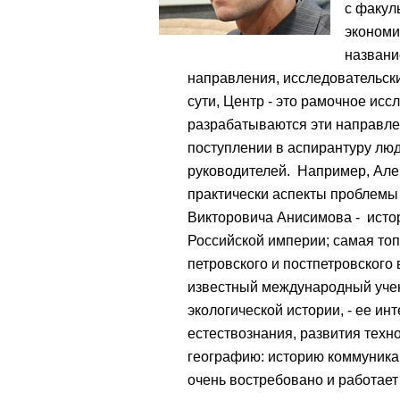
с факул
экономи
названи
направления, исследовательск
сути, Центр - это рамочное ис
разрабатываются эти направлен
поступлении в аспирантуру люд
руководителей. Например, Алек
практически аспекты проблемы
Викторовича Анисимова - истор
Российской империи; самая топ
петровского и постпетровского 
известный международный учен
экологической истории, - ее и
естествознания, развития техн
географию: историю коммуникац
очень востребовано и работает