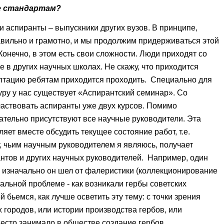
е стандартам?
ши аспиранты – выпускники других вузов. В принципе,
авильно и грамотно, и мы продолжим придерживаться этой
Конечно, в этом есть свои сложности. Люди приходят со
 в других научных школах. Не скажу, что приходится
аптацию ребятам приходится проходить. Специально для
ру у нас существует «Аспирантский семинар». Со
частвовать аспиранты уже двух курсов. Помимо
ательно присутствуют все научные руководители. Эта
ет вместе обсудить текущее состояние работ, т.е.
, чьим научным руководителем я являюсь, получает
нтов и других научных руководителей. Например, один
 изначально он шел от фалеристики (коллекционирование
альной проблеме - как возникали гербы советских
й бьемся, как лучше осветить эту тему: с точки зрения
 городов, или истории производства гербов, или
место занимало в обществе создание гербов.