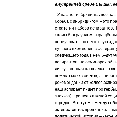
внутренней среде Вышки, е
- У нас нет инбридинга, все на
борьба с инбридингом – это пр
стратегии набора аспирантов. 
своим бэкграундом, взращённые
переучивать, но некоторую ад
лучшего вхождения в аспиранту
следующего года в нем будут у
аспирантов, на семинарах обяз
дискуссионная площадка позволя
помимо моих советов, аспирант
рекомендации от коллег-аспира
наш аспирант пишет про гербы,
значков), пришел к важной соци
городов. Вот тут мы между собо
активистов тех провинциальных
политической истории – какое 