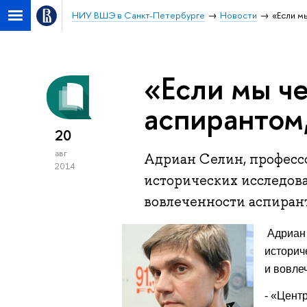
НИУ ВШЭ в Санкт-Петербурге
Новости
«Если м
«Если мы ч
аспирантом,
20
авг
Адриан Селин, професс
2014
исторических исследова
вовлеченности аспирант
Адриан 
историч
и вовле
- «Цент