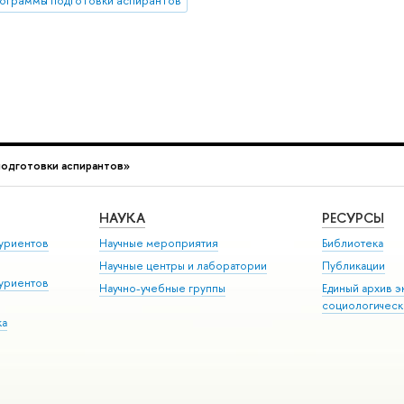
подготовки аспирантов»
НАУКА
РЕСУРСЫ
уриентов
Научные мероприятия
Библиотека
Научные центры и лаборатории
Публикации
уриентов
Научно-учебные группы
Единый архив э
социологическ
ка