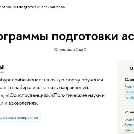
рограммы подготовки аспирантов»
ограммы подготовки а
Страница 1 из 1
ы
М
бург прибавление: на очную форму обучения
11 ав
иранты набирались на пять направлений:
Будь 
Закл
», «Юриспруденция», «Политические науки и
на о
и и археология».
21 ав
дготовки аспирантов
Будь 
Зачи
маги