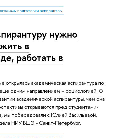
ограммы подготовки аспирантов
спирантуру нужно
 жить в
де, работать в
ые открылась академическая аспирантура по
 еще одним направлением – социологией. О
азвитии академической аспирантуры, чем она
ерспективы открываются пред студентами-
е, мы побеседовали с Юлией Васильевой,
дела НИУ ВШЭ - Санкт-Петербург.
ограммы подготовки аспирантов