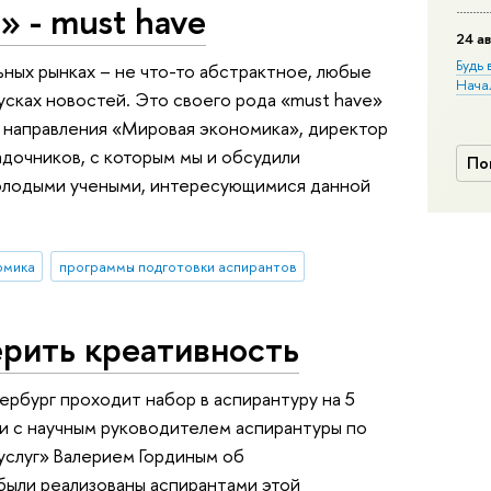
 - must havе
24 ав
Будь 
ьных рынках – не что-то абстрактное, любые
Нача
усках новостей. Это своего рода «must have»
ь направления «Мировая экономика», директор
дочников, с которым мы и обсудили
По
олодыми учеными, интересующимися данной
омика
программы подготовки аспирантов
рить креативность
рбург проходит набор в аспирантуру на 5
и с научным руководителем аспирантуры по
слуг» Валерием Гординым об
были реализованы аспирантами этой