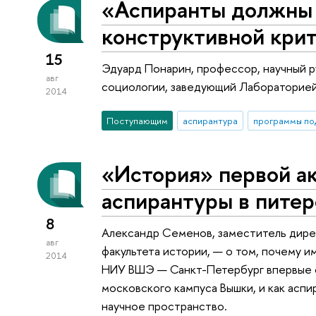
«Аспиранты должны 
конструктивной кри
15
Эдуард Понарин, профессор, научный р
авг
социологии, заведующий Лабораторией
2014
Поступающим
аспирантура
программы по
«История» первой а
аспирантуры в пите
8
Александр Семенов, заместитель дире
авг
факультета истории, — о том, почему 
2014
НИУ ВШЭ — Санкт-Петербург впервые о
московского кампуса Вышки, и как асп
научное пространство.