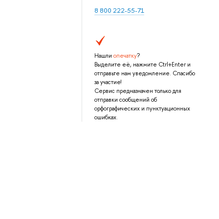
8 800 222-55-71
Нашли
опечатку
?
Выделите её, нажмите Ctrl+Enter и
отправьте нам уведомление. Спасибо
за участие!
Сервис предназначен только для
отправки сообщений об
орфографических и пунктуационных
ошибках.