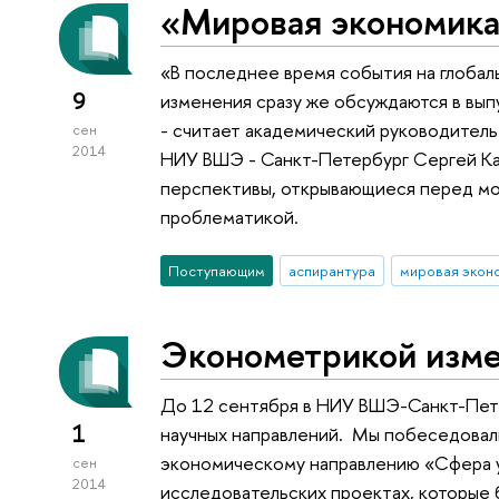
«Мировая экономика»
«В последнее время события на глобал
9
изменения сразу же обсуждаются в вып
- считает академический руководител
сен
2014
НИУ ВШЭ - Санкт-Петербург Сергей Ка
перспективы, открывающиеся перед м
проблематикой.
Поступающим
аспирантура
мировая экон
Эконометрикой изме
До 12 сентября в НИУ ВШЭ-Санкт-Пете
1
научных направлений. Мы побеседовал
экономическому направлению «Сфера у
сен
2014
исследовательских проектах, которые 