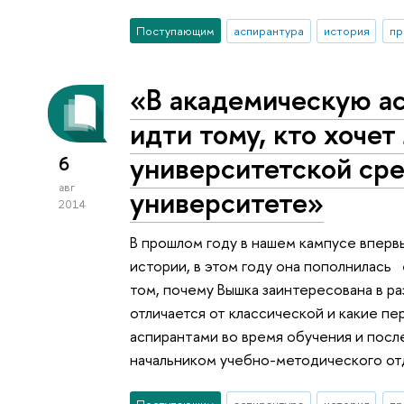
Поступающим
аспирантура
история
пр
«В академическую а
идти тому, кто хочет
университетской сре
6
авг
университете»
2014
В прошлом году в нашем кампусе вперв
истории, в этом году она пополнилась
том, почему Вышка заинтересована в р
отличается от классической и какие п
аспирантами во время обучения и посл
начальником учебно-методического от
Поступающим
аспирантура
история
пр