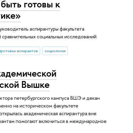
быть готовы к
тике»
уководитель аспирантуры факультета
 сравнительных социальных исследований
дготовки аспирантов
социология
кадемической
рской Вышке
ктора петербургского кампуса ВШЭ и декан
именно на историческом факультете
ткрылась академическая аспирантура вне
ирантам помогают включиться в международное