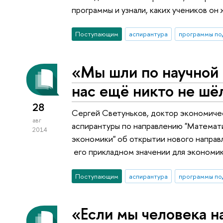
программы и узнали, каких учеников он 
Поступающим
аспирантура
программы по
«Мы шли по научной 
нас ещё никто не шё
28
Сергей Светуньков, доктор экономичес
авг
аспирантуры по направлению "Математ
2014
экономики" об открытии нового направ
его прикладном значении для экономик
Поступающим
аспирантура
программы по
«Если мы человека н