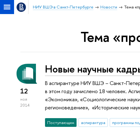
НИУ ВШЭ в Санкт-Петербурге
Новости
Тема «п
Тема «пр
Новые научные кадр
В аспирантуре НИУ ВШЭ – Санкт-Петер
12
в этом году зачислено 18 человек. Асп
«Экономика», «Социологические науки
ноя
2014
регионоведение», «Исторические наук
Поступающим
аспирантура
программы по