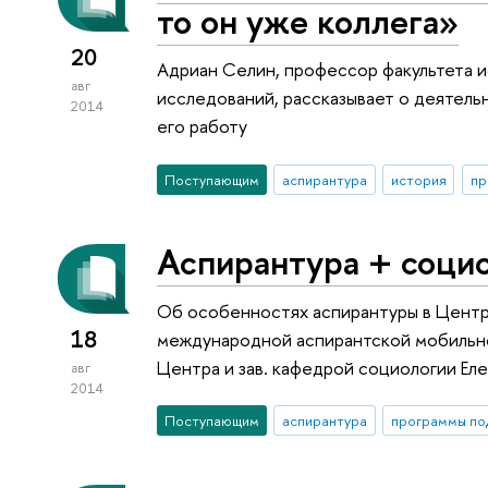
то он уже коллега»
20
Адриан Селин, профессор факультета 
авг
исследований, рассказывает о деятель
2014
его работу
Поступающим
аспирантура
история
пр
Аспирантура + соци
Об особенностях аспирантуры в Цент
18
международной аспирантской мобильн
Центра и зав. кафедрой социологии Ел
авг
2014
Поступающим
аспирантура
программы по