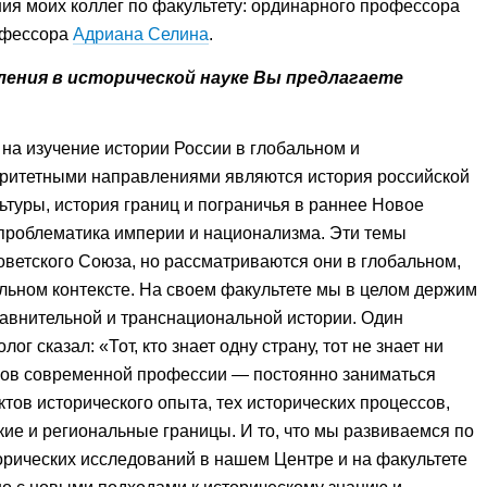
ия моих коллег по факультету: ординарного профессора
офессора
Адриана Селина
.
ления в исторической науке Вы предлагаете
на изучение истории России в глобальном и
оритетными направлениями являются история российской
льтуры, история границ и пограничья в раннее Новое
 проблематика империи и национализма. Эти темы
оветского Cоюза, но рассматриваются они в глобальном,
льном контексте. На своем факультете мы в целом держим
равнительной и транснациональной истории. Один
г сказал: «Тот, кто знает одну страну, тот не знает ни
ков современной профессии — постоянно заниматься
тов исторического опыта, тех исторических процессов,
ие и региональные границы. И то, что мы развиваемся по
орических исследований в нашем Центре и на факультете