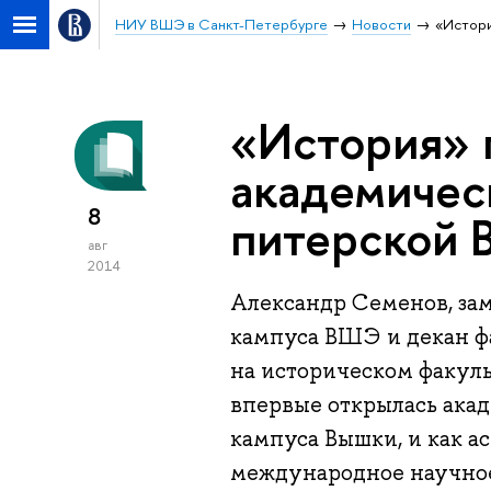
НИУ ВШЭ в Санкт-Петербурге
Новости
«Истори
«История» 
академичес
8
питерской 
авг
2014
Александр Семенов, зам
кампуса ВШЭ и декан фа
на историческом факу
впервые открылась акад
кампуса Вышки, и как а
международное научное