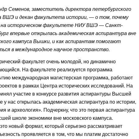
ндр Семенов, заместитель директора петербургского
а ВШЭ и декан факультета истории, — о том, почему
 на историческом факультете НИУ ВШЭ — Санкт-
ург впервые открылась академическая аспирантура вне
ского кампуса Вышки, и как аспирантам помогают
ться в международное научное пространство.
ический факультет очень молодой, но динамично
ающийся. На факультете реализуется программа
крытию международная магистерская программа, работают
роектов в рамках Центра исторических исследований. На
ринял участие в конкурсе развития аспирантуры Высшей
те у нас открылась академическая аспирантура по истории,
ия и археология». Подчеркну, что это первая аспирантура
сшей школе экономики вне московского кампуса.
это новый формат, который серьезно рассматривает
ьезность проявляется в том, что мы платим достаточно