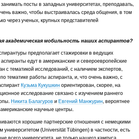
т занимать посты в западных университетах, преподавать,
 очень важно, чтобы выстраивалась среда общения, в том
ько через ученых, крупных представителей
ая академическая мобильность наших аспирантов?
пирантуры предполагает стажировки в ведущих
аспиранты едут в американские и североевропейские
ан с тематикой исследований, с наличием экспертов,
по тематике работы аспиранта, и, что очень важно, с
аспирант
Кузьма Кукушкин
ориентирован, скорее, на
ационное исследование связано с изучением раннего
опы.
Никита Балагуров
и
Евгений Манжурин
, вероятнее
оамериканские научные центры.
звиваются хорошие партнерские отношения с немецкими
 университетом (Universität Tübingen) в частности, есть
не всего университета, не только нашего кампуса.