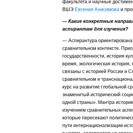
факультета и научные достижен
ВШЭ
Евгения Анисимова
и пр
— Какие конкретные направ
аспирантам для изучения?
— Аспирантура ориентирована 
сравнительном контексте. При
государственности, история ку
время, экологическая история,
связаны с историей России и С
сравнительном и транснациона
курс на развитие глобальной с
знаменитый исторический социоло
одной страны». Мантра истори
изучением сравнительных аспек
которые пересекают политическ
пути интернационализации ист