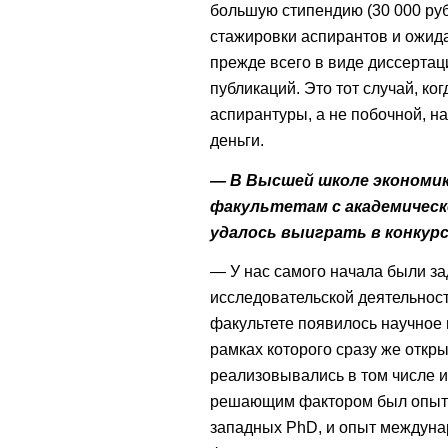
большую стипендию (30 000 руб
стажировки аспирантов и ожида
прежде всего в виде диссерта
публикаций. Это тот случай, к
аспирантуры, а не побочной, н
деньги.
— В Высшей школе экономик
факультетам с академическ
удалось выиграть в конкурс
— У нас самого начала были за
исследовательской деятельност
факультете появилось научное
рамках которого сразу же откр
реализовывались в том числе 
решающим фактором был опыт п
западных PhD, и опыт междуна