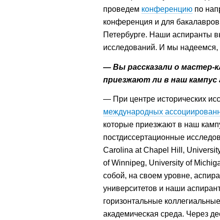
проведем
конференцию
по нап
конференция и для бакалавров, 
Петербурге. Наши аспиранты в
исследований. И мы надеемся, 
— Вы рассказали о мастер-к
приезжают ли в наш кампус
— При центре исторических ис
международных ассоциированн
которые приезжают в наш камп
постдиссертационные исследован
Carolina at Chapel Hill,
Universit
of Winnipeg,
University of Michig
собой, на своем уровне, аспир
университетов и наши аспиран
горизонтальные коллегиальные 
академическая среда. Через дес