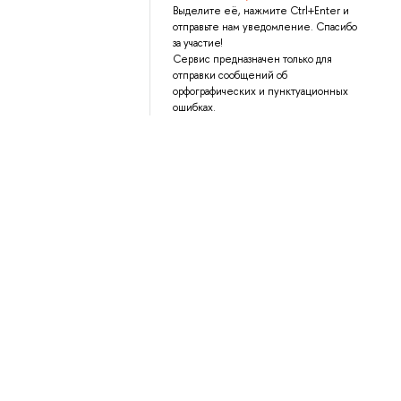
Выделите её, нажмите Ctrl+Enter и
отправьте нам уведомление. Спасибо
за участие!
Сервис предназначен только для
отправки сообщений об
орфографических и пунктуационных
ошибках.