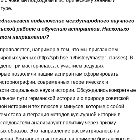
о с новыми подходами к историческому знанию и
туре.
едполагает подключение международного научного
ьской работе и обучению аспирантов. Насколько
этом направлении?
роявляется, например в том, что мы приглашаем
ировых ученых (http://spb.hse.ru/history/master_classes). В
дено три мастер-класса с участием ведущих
торые позволили нашим аспирантам сформировать
историографии, современных теоретических и
асти социальных наук и истории. Обсуждались конкретные
альном пути германской истории и о природе советской
ой истории и тех плюсов и минусов, которые с собой
тем стала интеграция методов культурной истории в
сследователи анализируют политику через призму
ных образов. Это направление рассматривалось на
сона, британского историка, на примере британского и