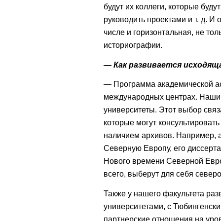
будут их коллеги, которые буду
руководить проектами и т. д. И
числе и горизонтальная, не тол
историографии.
— Как развивается исходящ
— Программа академической ас
международных центрах. Наши 
университеты. Этот выбор связ
которые могут консультировать 
наличием архивов. Например, 
Северную Европу, его диссерт
Нового времени Северной Евр
всего, выберут для себя север
Также у нашего факультета ра
университетами, с Тюбингенским
партнерские отношения на уров