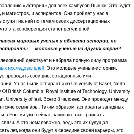
равлению «История» для всех кампусов Вышки. Это будет
и магистров, и аспирантов. Она пройдет у нас в
ыступят на ней по темам своих диссертационных
что эта конференция станет регулярной.
лассах мировых ученых в области истории, но
 аспиранты — молодые ученые из других стран?
следований действует и набрала полную силу программа
ых исследователей
. Это молодые ученые-историки,
ус проводить свои диссертационные или
ия. У нас были аспиранты из University of Basel, North
y Of British Columbia, Royal Institute of Technology, University
an,
University of Iasi
.
Всего 8 человек. Они проводят между
антские семинары. Таким образом, аспиранты западных
ты в России уже сейчас начинают выстраивать
связи. А это немаловажно, ведь это их будущая
ять лет, когда они будут в середине своей карьеры, это