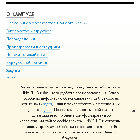
О КАМПУСЕ
ОБ
Сведения об образовательной организации
Мер
Руководство и структура
Мер
Подразделения
Дов
Преподаватели и сотрудники
Ол
Попечительский совет
При
Корпуса и общежития
При
Закупки
Ди
ВШЭ для студентов с ограниченными возможностями
До
здоровья и инвалидностью
Ас
Мы используем файлы cookies для улучшения работы сайта
Версия для слабовидящих
НИУ ВШЭ и большего удобства его использования. Более
Обр
подробную информацию об использовании файлов cookies
Единая платежная страница
можно найти
здесь
, наши правила обработки персональных
данных –
здесь
. Продолжая пользоваться сайтом, вы
✖
Редактору
подтверждаете, что были проинформированы об
© НИУ ВШЭ 1993–2026
Адреса и контакты
Условия использования
использовании файлов cookies сайтом НИУ ВШЭ и согласны
с нашими правилами обработки персональных данных. Вы
материалов
Политика конфиденциальности
Карта сайта
можете отключить файлы cookies в настройках Вашего
Шрифты HSE Sans и HSE Slab разработаны в
Школе дизайна НИУ ВШЭ
браузера.