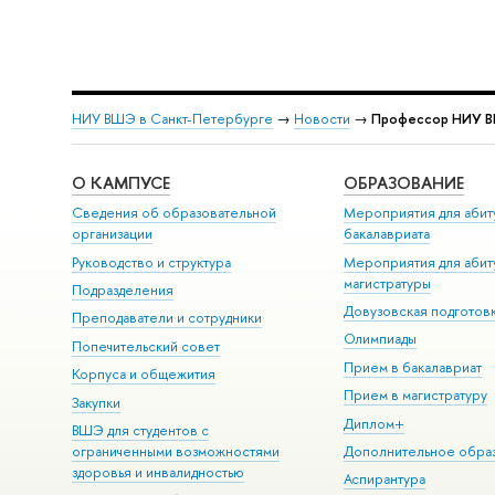
НИУ ВШЭ в Санкт-Петербурге
→
Новости
→
Профессор НИУ ВШ
О КАМПУСЕ
ОБРАЗОВАНИЕ
Сведения об образовательной
Мероприятия для абит
организации
бакалавриата
Руководство и структура
Мероприятия для абит
магистратуры
Подразделения
Довузовская подготов
Преподаватели и сотрудники
Олимпиады
Попечительский совет
Прием в бакалавриат
Корпуса и общежития
Прием в магистратуру
Закупки
Диплом+
ВШЭ для студентов с
ограниченными возможностями
Дополнительное обра
здоровья и инвалидностью
Аспирантура