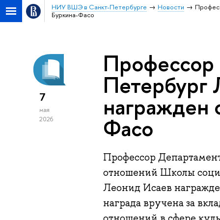
НИУ ВШЭ в Санкт-Петербурге
Новости
Профес
Буркина-Фасо
Профессор
Петербург 
7
награжден 
мая
Фасо
2026
Профессор Департамен
отношений Школы соци
Леонид Исаев награжде
награда вручена за вкл
отношений в сфере куль