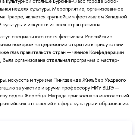
а в культурной столице Буркина-Фасо городе Бобо-
ьная неделя культуры. Мероприятие, организованное
ма Траоре, является крупнейшим фестивалем Западной
культуры и искусств из всех стран региона.
татус специального гостя фестиваля. Российские
льным номером на церемонии открытия в присутствии
акже глав правительств стран — членов Конфедерации
, была организована отдельная программа с мастер-
ры, искусств и туризма Пингдвенде Жильбер Уэдраого
егацию за участие и вручил профессору НИУ ВШЭ —
еву орден Жеребца. Награда присвоена за многолетний
уркинийских отношений в сфере культуры и образования.