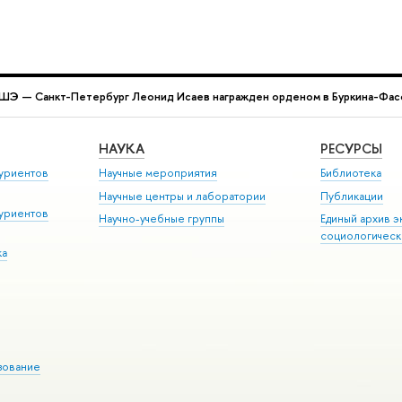
Э — Санкт-Петербург Леонид Исаев награжден орденом в Буркина-Фас
НАУКА
РЕСУРСЫ
уриентов
Научные мероприятия
Библиотека
Научные центры и лаборатории
Публикации
уриентов
Научно-учебные группы
Единый архив э
социологическ
ка
зование