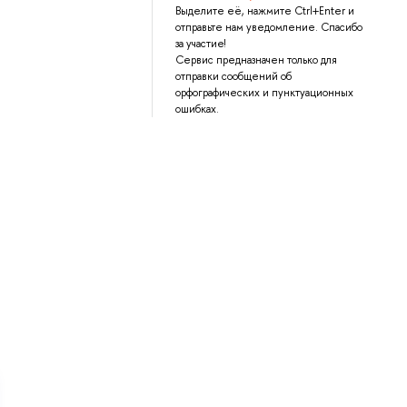
Выделите её, нажмите Ctrl+Enter и
отправьте нам уведомление. Спасибо
за участие!
Сервис предназначен только для
отправки сообщений об
орфографических и пунктуационных
ошибках.