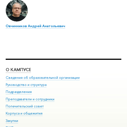
Овчинников Андрей Анатольевич
О КАМПУСЕ
ОБ
Сведения об образовательной организации
Мер
Руководство и структура
Мер
Подразделения
Дов
Преподаватели и сотрудники
Ол
Попечительский совет
При
Корпуса и общежития
При
Закупки
Ди