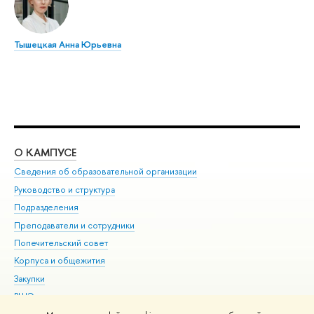
Тышецкая Анна Юрьевна
О КАМПУСЕ
ОБ
Сведения об образовательной организации
Мер
Руководство и структура
Мер
Подразделения
Дов
Преподаватели и сотрудники
Ол
Попечительский совет
При
Корпуса и общежития
При
Закупки
Ди
ВШЭ для студентов с ограниченными возможностями
До
здоровья и инвалидностью
Ас