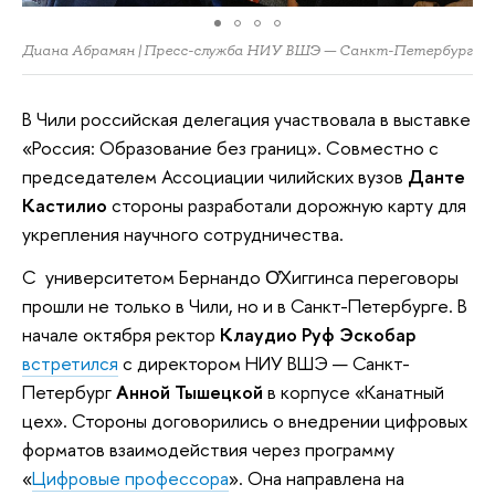
Диана Абрамян | Пресс-служба НИУ ВШЭ — Санкт-Петербург
В Чили российская делегация участвовала в выставке
«Россия: Образование без границ». Совместно с
председателем Ассоциации чилийских вузов
Данте
Кастилио
стороны разработали дорожную карту для
укрепления научного сотрудничества.
С университетом Бернандо О̓Хиггинса переговоры
прошли не только в Чили, но и в Санкт-Петербурге. В
начале октября ректор
Клаудио Руф Эскобар
встретился
с директором НИУ ВШЭ — Санкт-
Петербург
Анной Тышецкой
в корпусе «Канатный
цех». Стороны договорились о внедрении цифровых
форматов взаимодействия через программу
«
Цифровые профессора
». Она направлена на