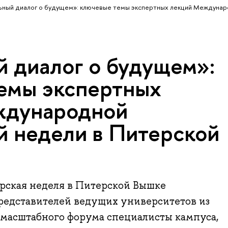
ьный диалог о будущем»: ключевые темы экспертных лекций Междуна
й диалог о будущем»:
емы экспертных
ждународной
й недели в Питерской
ская неделя в Питерской Вышке
представителей ведущих университетов из
х масштабного форума специалисты кампуса,