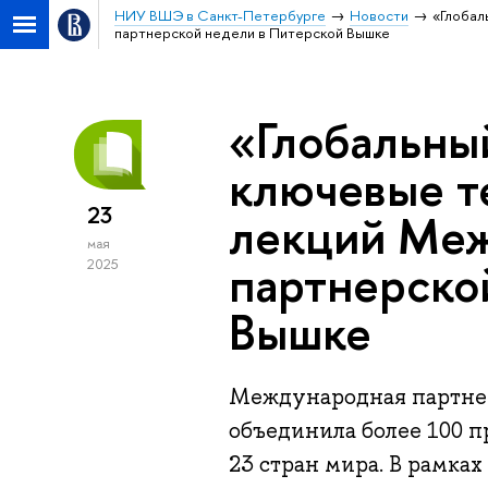
НИУ ВШЭ в Санкт-Петербурге
Новости
«Глобал
партнерской недели в Питерской Вышке
«Глобальны
ключевые т
23
лекций Ме
мая
партнерско
2025
Вышке
Международная партнер
объединила более 100 
23 стран мира. В рамка