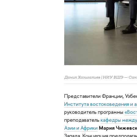
Данил Хазигалиев | НИУ ВШЭ — Са
Представители Франции, Узбек
Института востоковедения и 
руководитель программы
«Вос
преподаватель
кафедры между
Азии и Африки
Мария Чижевс
Запада. Концепция предполага