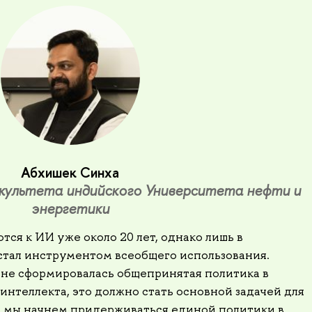
Абхишек Синха
культета индийского Университета нефти и
энергетики
ся к ИИ уже около 20 лет, однако лишь в
 стал инструментом всеобщего использования.
е не сформировалась общепринятая политика в
нтеллекта, это должно стать основной задачей для
и мы начнем придерживаться единой политики в