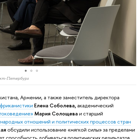
нкт-Петербург
истана, Армении, а также заместитель директора
африканистики
Елена Соболева,
академический
токоведение»
Мария Солощева
и
старший
народных отношений и политических процессов стран
кая
обсудили использование «мягкой силы» за пределами
ет способность добиваться политических результатов