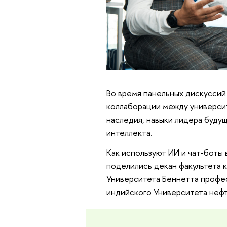
Во время панельных дискуссий
коллаборации между университ
наследия, навыки лидера буду
интеллекта.
Как используют ИИ и чат-бот
поделились декан факультета 
Университета Беннетта проф
индийского Университета нефт