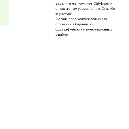
Выделите её, нажмите Ctrl+Enter и
отправьте нам уведомление. Спасибо
за участие!
Сервис предназначен только для
отправки сообщений об
орфографических и пунктуационных
ошибках.