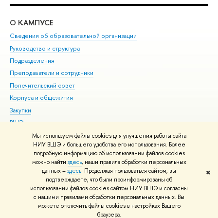
О КАМПУСЕ
ОБ
Сведения об образовательной организации
Мер
Руководство и структура
Мер
Подразделения
Дов
Преподаватели и сотрудники
Ол
Попечительский совет
При
Корпуса и общежития
При
Закупки
Ди
ВШЭ для студентов с ограниченными возможностями
До
здоровья и инвалидностью
Ас
Мы используем файлы cookies для улучшения работы сайта
Версия для слабовидящих
НИУ ВШЭ и большего удобства его использования. Более
Обр
подробную информацию об использовании файлов cookies
Единая платежная страница
можно найти
здесь
, наши правила обработки персональных
данных –
здесь
. Продолжая пользоваться сайтом, вы
✖
Редактору
подтверждаете, что были проинформированы об
© НИУ ВШЭ 1993–2026
Адреса и контакты
Условия использования
использовании файлов cookies сайтом НИУ ВШЭ и согласны
с нашими правилами обработки персональных данных. Вы
материалов
Политика конфиденциальности
Карта сайта
можете отключить файлы cookies в настройках Вашего
Шрифты HSE Sans и HSE Slab разработаны в
Школе дизайна НИУ ВШЭ
браузера.