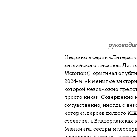
руководи
Недавно
в серии «Литерат
английского писателя Литт
Victorians
): оригинал опубл
2024-м. «Именитые викториа
которой невозможно предс
просто никак! Совершенно 
сочувственно, иногда с не
истории героев долгого XIX
столетие, а Викторианская 
Мэннинга, сестры милосерд
и генерала Чарльза Джорджа