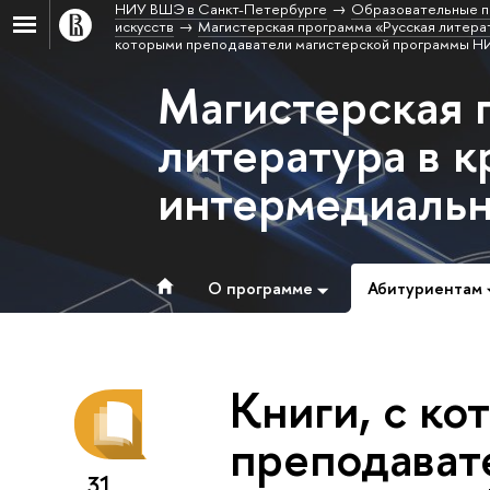
НИУ ВШЭ в Санкт-Петербурге
Образовательные п
искусств
Магистерская программа «Русская литерат
которыми преподаватели магистерской программы НИ
Магистерская 
литература в к
интермедиальн
О программе
Абитуриентам
Книги, с ко
преподават
31