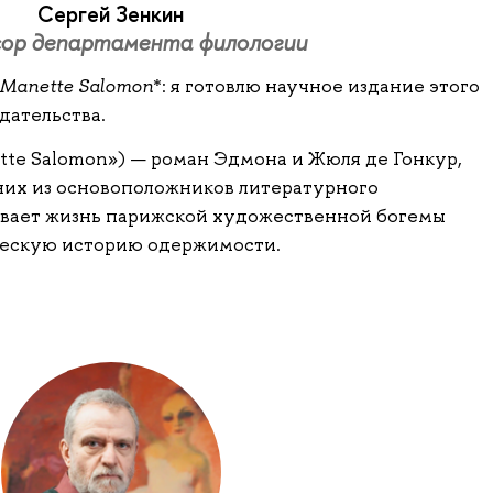
Сергей Зенкин
сор департамента филологии
, Manette Salomon
*: я готовлю научное издание этого
дательства.
te Salomon») — роман Эдмона и Жюля де Гонкур,
них из основоположников литературного
ывает жизнь парижской художественной богемы
ческую историю одержимости.