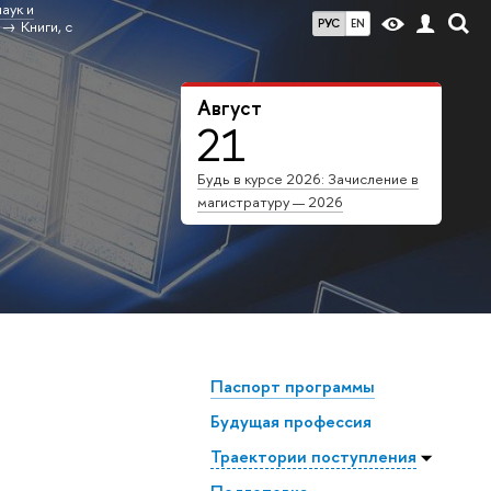
аук и
РУС
EN
Книги, с
Август
21
Будь в курсе 2026: Зачисление в
магистратуру — 2026
Паспорт программы
Будущая профессия
Траектории поступления