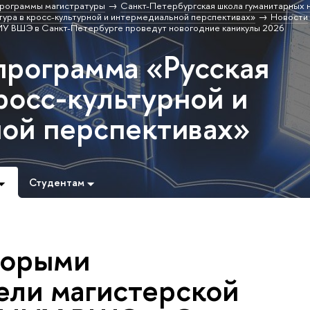
рограммы магистратуры
Санкт-Петербургская школа гуманитарных н
ура в кросс-культурной и интермедиальной перспективах»
Новости
У ВШЭ в Санкт-Петербурге проведут новогодние каникулы 2026
программа «Русская
росс-культурной и
ой перспективах»
Студентам
торыми
ели магистерской