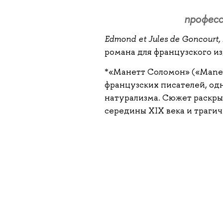
профес
Edmond
et Jules de Goncourt
романа для французского из
*«Манетт Соломон» («Manet
французских писателей, од
натурализма. Сюжет раскр
середины XIX века и траги