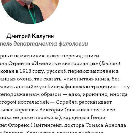
Дмитрий Калугин
тель департамента филологии
урные памятники» вышел перевод книги
она Стрейчи «Именитые викторианцы» (
Eminent
икован в 1918 году, русский перевод выполнен в
нцы» очень, так сказать, «именитая» книга, без
тавить английскую биографическую традицию — ну
неподражаемым образом — едко, иронично, иногда
которой ностальгией — Стрейчи рассказывает
 века: королевы Виктории (она жила почти всё
эпоха её даже пережила), кардинала Генри
ия Флоренс Найтингейл, доктора Томаса Арнолда
 Гордона. Кроме того, издание снабжено