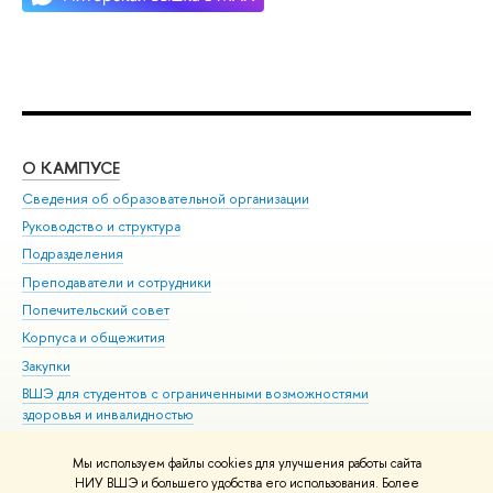
О КАМПУСЕ
ОБ
Сведения об образовательной организации
Мер
Руководство и структура
Мер
Подразделения
Дов
Преподаватели и сотрудники
Ол
Попечительский совет
При
Корпуса и общежития
При
Закупки
Ди
ВШЭ для студентов с ограниченными возможностями
До
здоровья и инвалидностью
Ас
Версия для слабовидящих
Обр
Мы используем файлы cookies для улучшения работы сайта
Единая платежная страница
НИУ ВШЭ и большего удобства его использования. Более