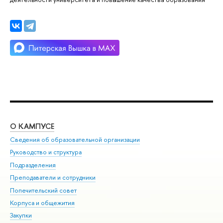
О КАМПУСЕ
ОБ
Сведения об образовательной организации
Мер
Руководство и структура
Мер
Подразделения
Дов
Преподаватели и сотрудники
Ол
Попечительский совет
При
Корпуса и общежития
При
Закупки
Ди