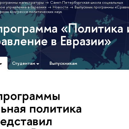
рограммы магистратуры
Санкт-Петербургская школа социальных
ое управление в Евразии»
Новости
Выпускник программы «Сравн
рном конгрессе политических наук
программа «Политика 
авление в Евразии»
Студентам
Выпускникам
программы
ьная политика
редставил