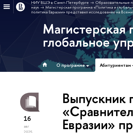
НИУ ВШЭ в Санкт-Петербурге
Образовательные п
наук
Магистерская программа «Политика и глобальн
политика Евразии» представил исследование на Всеми
Магистерская 
глобальное упр
О программе
Абитуриентам
Выпускник 
«Сравнител
16
Евразии» п
авг
2025