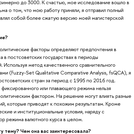
примерно до 3000. К счастью, мое исследование вошло в
ьма о том, что мою работу приняли, я отправил полный
авлял собой более сжатую версию моей магистерской
ние?
политические факторы определяют предпочтения в
а в постсоветских государствах в периоды
. Используя метод качественного сравнительного
и (Fuzzy-Set Qualitative Comparative Analysis, fsQCA), я
стсоветских стран за период с 1995 по 2016 год.
ор фиксированного или плавающего режима нельзя
олитическим фактором. На решение могут влиять разные
ий, которые приводят к похожим результатам. Кроме
ские и институциональные условия, наряду с
ор режима валютного курса в целом.
у тему? Чем она вас заинтересовала?