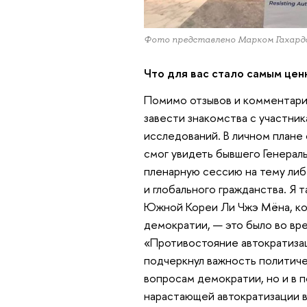
Фото представлено Марком Гахард
Что для вас стало самым цен
Помимо отзывов и комментари
завести знакомства с участник
исследований. В личном плане
смог увидеть бывшего Генерал
пленарную сессию на тему ли
и глобального гражданства. Я 
Южной Кореи Ли Чжэ Мёна, ко
демократии, — это было во вр
«Противостояние автократизац
подчеркнул важность политиче
вопросам демократии, но и в 
нарастающей автократизации в 