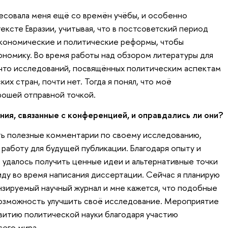
есовала меня ещё со времён учёбы, и особенно
тексте Евразии, учитывая, что в постсоветский период
кономические и политические реформы, чтобы
ономику. Во время работы над обзором литературы для
 что исследований, посвящённых политическим аспектам
их стран, почти нет. Тогда я понял, что моё
рошей отправной точкой.
ния, связанные с конференцией, и оправдались ли они?
ть полезные комментарии по своему исследованию,
 работу для будущей публикации. Благодаря опыту и
е удалось получить ценные идеи и альтернативные точки
виду во время написания диссертации. Сейчас я планирую
нзируемый научный журнал и мне кажется, что подобные
озможность улучшить своё исследование. Мероприятие
витию политической науки благодаря участию
сего мира.