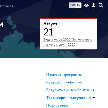
РУС
EN
ительная
и
Август
21
Будь в курсе 2026: Зачисление в
магистратуру — 2026
Паспорт программы
Будущая профессия
Всту­пи­тель­ные испытания
Траектории поступления
Подготовка