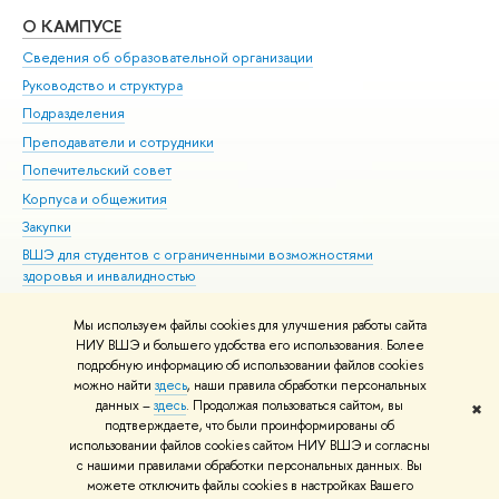
О КАМПУСЕ
ОБ
Сведения об образовательной организации
Мер
Руководство и структура
Мер
Подразделения
Дов
Преподаватели и сотрудники
Ол
Попечительский совет
При
Корпуса и общежития
При
Закупки
Ди
ВШЭ для студентов с ограниченными возможностями
До
здоровья и инвалидностью
Ас
Версия для слабовидящих
Обр
Мы используем файлы cookies для улучшения работы сайта
Единая платежная страница
НИУ ВШЭ и большего удобства его использования. Более
подробную информацию об использовании файлов cookies
можно найти
здесь
, наши правила обработки персональных
данных –
здесь
. Продолжая пользоваться сайтом, вы
✖
Редактору
подтверждаете, что были проинформированы об
© НИУ ВШЭ 1993–2026
Адреса и контакты
Условия использования
использовании файлов cookies сайтом НИУ ВШЭ и согласны
с нашими правилами обработки персональных данных. Вы
материалов
Политика конфиденциальности
Карта сайта
можете отключить файлы cookies в настройках Вашего
Шрифты HSE Sans и HSE Slab разработаны в
Школе дизайна НИУ ВШЭ