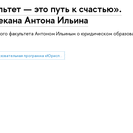
тет — это путь к счастью».
екана Антона Ильина
го факультета Антоном Ильиным о юридическом образован
Образовательная программа «Юриспруденция»