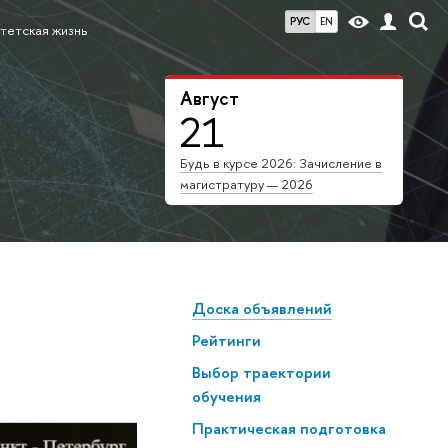
РУС
EN
тетская жизнь
Август
21
Будь в курсе 2026: Зачисление в
магистратуру — 2026
Доска объявлений
Рейтинги
Выбор траектории
обучения
Практическая подготовка