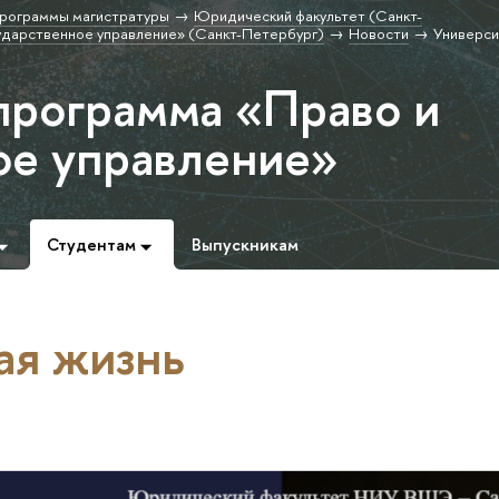
рограммы магистратуры
Юридический факультет (Санкт-
ударственное управление» (Санкт-Петербург)
Новости
Универси
программа «Право и
ое управление»
Студентам
Выпускникам
ая жизнь