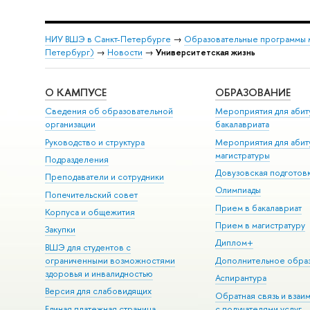
НИУ ВШЭ в Санкт-Петербурге
→
Образовательные программы 
Петербург)
→
Новости
→
Университетская жизнь
О КАМПУСЕ
ОБРАЗОВАНИЕ
Сведения об образовательной
Мероприятия для абит
организации
бакалавриата
Руководство и структура
Мероприятия для абит
магистратуры
Подразделения
Довузовская подготов
Преподаватели и сотрудники
Олимпиады
Попечительский совет
Прием в бакалавриат
Корпуса и общежития
Прием в магистратуру
Закупки
Диплом+
ВШЭ для студентов с
ограниченными возможностями
Дополнительное обра
здоровья и инвалидностью
Аспирантура
Версия для слабовидящих
Обратная связь и взаи
Единая платежная страница
с получателями услуг