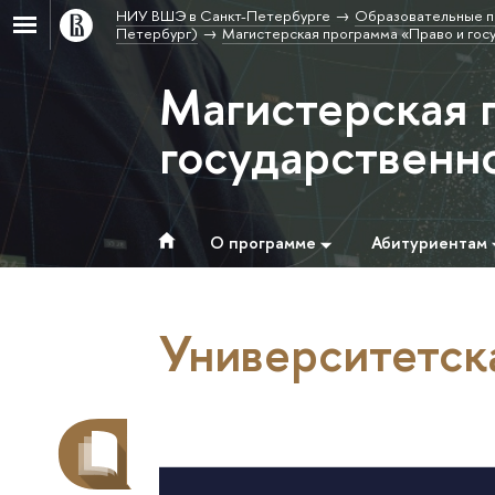
НИУ ВШЭ в Санкт-Петербурге
Образовательные п
Петербург)
Магистерская программа «Право и гос
Магистерская 
государственн
О программе
Абитуриентам
Университетск