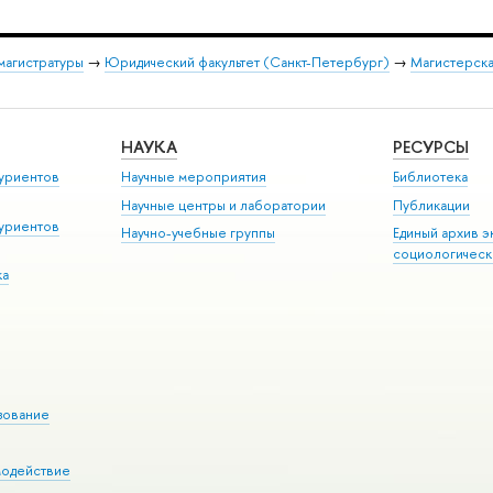
магистратуры
→
Юридический факультет (Санкт-Петербург)
→
Магистерска
НАУКА
РЕСУРСЫ
уриентов
Научные мероприятия
Библиотека
Научные центры и лаборатории
Публикации
уриентов
Научно-учебные группы
Единый архив э
социологическ
ка
зование
модействие