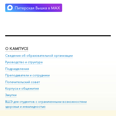
О КАМПУСЕ
ОБ
Сведения об образовательной организации
Мер
Руководство и структура
Мер
Подразделения
Дов
Преподаватели и сотрудники
Ол
Попечительский совет
При
Корпуса и общежития
При
Закупки
Ди
ВШЭ для студентов с ограниченными возможностями
До
здоровья и инвалидностью
Ас
Версия для слабовидящих
Обр