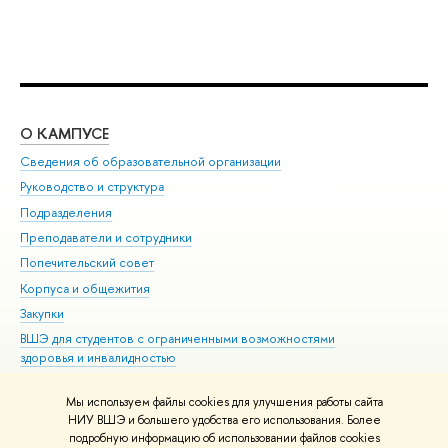
О КАМПУСЕ
ОБ
Сведения об образовательной организации
Мер
Руководство и структура
Мер
Подразделения
Дов
Преподаватели и сотрудники
Ол
Попечительский совет
При
Корпуса и общежития
При
Закупки
Ди
ВШЭ для студентов с ограниченными возможностями
До
здоровья и инвалидностью
Ас
Версия для слабовидящих
Обр
Мы используем файлы cookies для улучшения работы сайта
Единая платежная страница
НИУ ВШЭ и большего удобства его использования. Более
подробную информацию об использовании файлов cookies