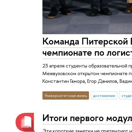
Команда Питерской 
чемпионате по логис
23 апреля студенты образовательной пр
Межвузовском открытом чемпионате по 
Константин Гамора, Егор Данилов, Вади
Университетская жизнь
достижения
студе
Итоги первого модуля
Эти короткие заметки не претендуют н