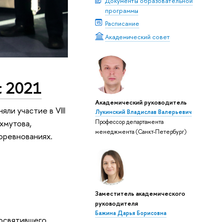
Документы образовательной
программы
Расписание
Академический совет
t 2021
Академический руководитель
ли участие в VIII
Лукинский Владислав Валерьевич
хмутова,
Профессор департамента
менеджмента (Санкт-Петербург)
соревнованиях.
Заместитель академического
руководителя
Бажина Дарья Борисовна
посвятившего