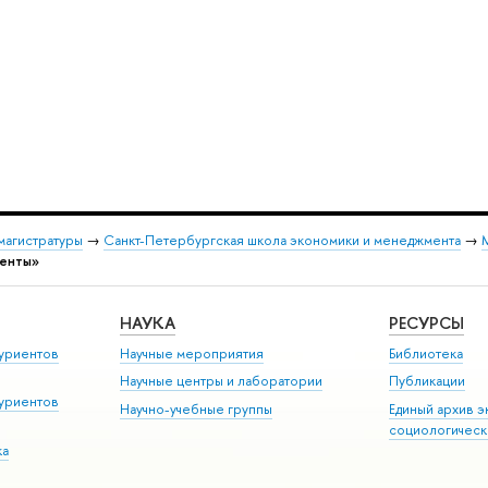
магистратуры
→
Санкт-Петербургская школа экономики и менеджмента
→
денты»
НАУКА
РЕСУРСЫ
уриентов
Научные мероприятия
Библиотека
Научные центры и лаборатории
Публикации
уриентов
Научно-учебные группы
Единый архив э
социологическ
ка