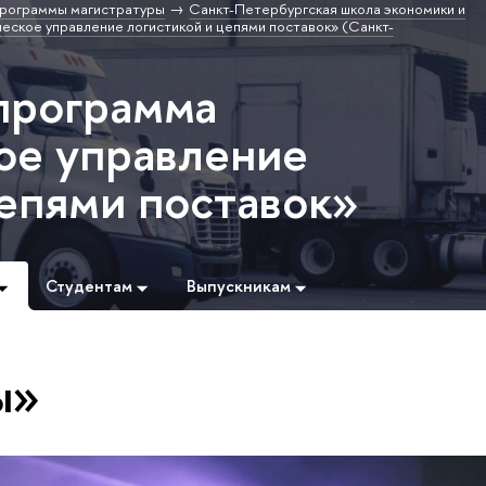
рограммы магистратуры
Санкт-Петербургская школа экономики и
ское управление логистикой и цепями поставок» (Санкт-
программа
ое управление
цепями поставок»
Студентам
Выпускникам
ы»