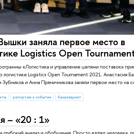
Вышки заняла первое место в
тике Logistics Open Tournamen
ограммы «Логистика и управление цепями поставок» приня
логистике Logistics Open Tournament 2021. Анастасия Ба
м Зубников и Анна Пряничникова заняли первое место на 
нты
репортаж о событии
бакалавриат
 – «20 : 1»
а глубокий анализ и обобщения. Просто взгляд человека, 