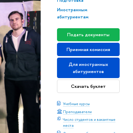
Подготовка
Иностранным
абитуриентам
Подать документы
Приемная комиссия
Для иностранных
абитуриентов
Скачать буклет
Учебные курсы
Преподаватели
Число студентов и вакантные
места