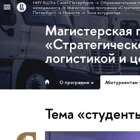
НИУ ВШЭ в Санкт-Петербурге
Образовательные п
менеджмента
Магистерская программа «Стратегиче
Петербург)
Новости
Тема «студенты»
Магистерская 
«Стратегическ
логистикой и 
О программе
Абитуриентам
Тема «студент