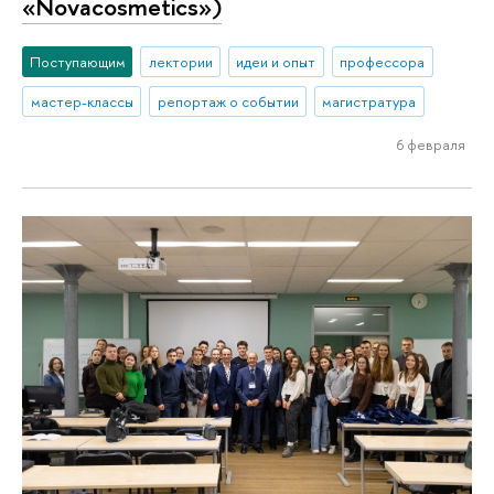
«Novacosmetics»)
Поступающим
лектории
идеи и опыт
профессора
мастер-классы
репортаж о событии
магистратура
6 февраля