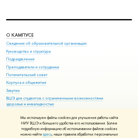
О КАМПУСЕ
ОБ
Сведения об образовательной организации
Мер
Руководство и структура
Мер
Подразделения
Дов
Преподаватели и сотрудники
Ол
Попечительский совет
При
Корпуса и общежития
При
Закупки
Ди
ВШЭ для студентов с ограниченными возможностями
До
здоровья и инвалидностью
Ас
Версия для слабовидящих
Обр
Мы используем файлы cookies для улучшения работы сайта
Единая платежная страница
НИУ ВШЭ и большего удобства его использования. Более
подробную информацию об использовании файлов cookies
можно найти
здесь
, наши правила обработки персональных