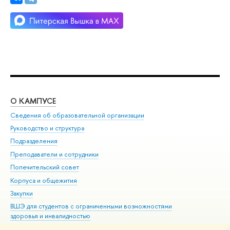
О КАМПУСЕ
ОБ
Сведения об образовательной организации
Мер
Руководство и структура
Мер
Подразделения
Дов
Преподаватели и сотрудники
Ол
Попечительский совет
При
Корпуса и общежития
При
Закупки
Ди
ВШЭ для студентов с ограниченными возможностями
До
здоровья и инвалидностью
Ас
Версия для слабовидящих