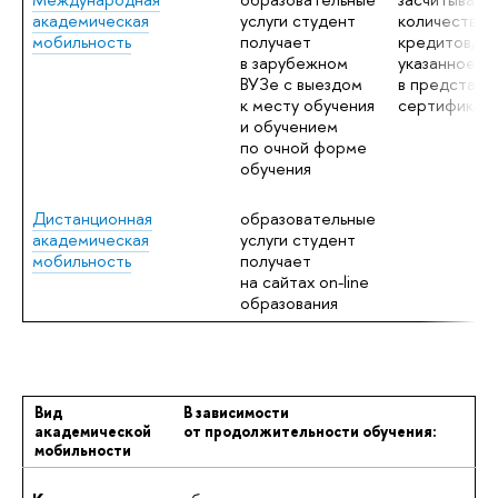
академическая
услуги студент
количество
мобильность
получает
кредитов,
в зарубежном
указанное
ВУЗе с выездом
в представл
к месту обучения
сертификат
и обучением
по очной форме
обучения
Дистанционная
образовательные
академическая
услуги студент
мобильность
получает
на сайтах on-line
образования
Вид
В зависимости
академической
от продолжительности обучения:
мобильности