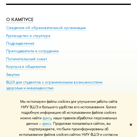
О КАМПУСЕ
ОБ
Сведения об образовательной организации
Мер
Руководство и структура
Мер
Подразделения
Дов
Преподаватели и сотрудники
Ол
Попечительский совет
При
Корпуса и общежития
При
Закупки
Ди
ВШЭ для студентов с ограниченными возможностями
До
здоровья и инвалидностью
Ас
Версия для слабовидящих
Обр
Мы используем файлы cookies для улучшения работы сайта
Единая платежная страница
НИУ ВШЭ и большего удобства его использования. Более
подробную информацию об использовании файлов cookies
можно найти
здесь
, наши правила обработки персональных
данных –
здесь
. Продолжая пользоваться сайтом, вы
✖
Редактору
подтверждаете, что были проинформированы об
© НИУ ВШЭ 1993–2026
Адреса и контакты
Условия использования
использовании файлов cookies сайтом НИУ ВШЭ и согласны