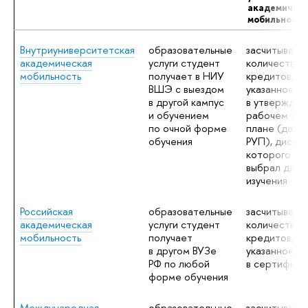
академическ
мобильност
Внутриуниверситетская
образовательные
засчитывает
академическая
услуги студент
количество
мобильность
получает в НИУ
кредитов,
ВШЭ с выездом
указанное
в другой кампус
в утвержден
и обучением
рабочем уч
по очной форме
плане (дале
обучения
РУП), дисци
которого ст
выбрал для
изучения
Российская
образовательные
засчитывает
академическая
услуги студент
количество
мобильность
получает
кредитов,
в другом ВУЗе
указанное
РФ по любой
в сертифика
форме обучения
Международная
образовательные
засчитывает