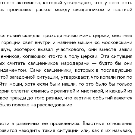
тного активиста, который утверждает, что у него есть
Так произошел раскол между священником и паствой
ся новый скандал: проходя ночью мимо церкви, местные
 горящий свет внутри и наличие машин «с московскими
шум, эзотерик вызвал участкового, они вместе зашли
енников, копающих что-то в полу церкви. Эта ситуация
ых считать священников мародерами — будто бы они
ундаментом. Сами священники, которых в последующих
той загадочной ситуации, утверждают, что копали пол по
йти мощи, хотя если бы и нашли, то это было бы только
ории сплетни слились с религией и мистикой, и каждый из
 все правды до того разные, что картина событий кажется
было похоже на расследование.
сти в различных ее проявлениях. Властные отношения
авится находить такие ситуации или, как я их называю,