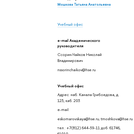
Мошкова Татьяна Анатольевна
Учебный офис
e-mail Академического
руководителя
Ссорин-Чайков Николай
Владимирович
nssorinchaikov@hse.ru
Учебный офис
Адрес: наб. Канала Грибоедова, д.
123, каб. 203
e-mail:
eskomarovskaya@hse.ru; tmoshkova@hse.ru
тел.: +7(812) 644-59-11 доб. 61746,
61010