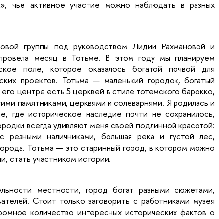
», чье активное участие можно наблюдать в разных
овой группы под руководством Лидии Рахмановой и
провела месяц в Тотьме. В этом году мы планируем
ское поле, которое оказалось богатой почвой для
ских проектов. Тотьма — маленький городок, богатый
 его центре есть 5 церквей в стиле тотемского барокко,
гими памятниками, церквями и солеварнями. Я родилась и
е, где историческое наследие почти не сохранилось,
ородки всегда удивляют меня своей подлинной красотой:
 резными наличниками, большая река и густой лес,
орода. Тотьма — это старинный город, в котором можно
и, стать участником истории.
ельности местности, город богат разными сюжетами,
ателей. Стоит только заговорить с работниками музея
громное количество интересных исторических фактов о