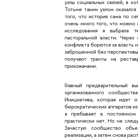
узлы социальных связей, в к
Тотьме таким узлом оказался 
того, что история сама по с
очень много того, что можно
исследования я выбрала 
пасторальной власти. Через
конфликта борются за власть н
заброшенной без перспективы 
получают гранты на реста
прихожанами.
Главный предварительный 
организованного сообществ
Инициатива, которая идет 
бюрократических аппаратов из
а пребывает в постоянном 
практически нет. Но не след
Зачастую сообщество объ
реализации, а затем снова рас