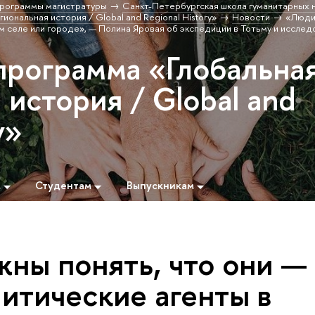
рограммы магистратуры
Санкт-Петербургская школа гуманитарных н
иональная история / Global and Regional History»
Новости
«Люди
ем селе или городе», — Полина Яровая об экспедиции в Тотьму и исслед
программа «Глобальна
 история / Global and
y»
м
Студентам
Выпускникам
ны понять, что они —
итические агенты в