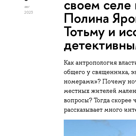
своем селе 
авг
Полина Яро
2023
Тотьму и ис
детективн
Как антропология власт
общего у священника, э
номерами»? Почему ноч
местных жителей малень
вопросы? Тогда скорее 
рассказывает много инт