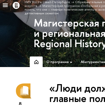
НИУ ВШЭ в Санкт-Петербурге
Образовательные п
искусств
Магистерская программа «Глобальная и рег
понять, что они — главные политические агенты в сво
детективным сюжетом
Магистерская 
и региональная
Regional Histor
О программе
Абитуриента
«Люди долж
главные пол
8