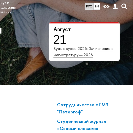
аук и
РУС
EN
 должны
овании с
я
Август
21
Будь в курсе 2026: Зачисление в
магистратуру — 2026
Сотрудничество с ГМЗ
"Петергоф"
Студенческий журнал
«Своими словами»