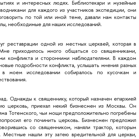
бытиях и интересных людях. Библиотекари и музейные
водниками для каждого из участников экспедиции, они
оговорить по той или иной теме, давали нам контакты
лы, необходимые для наших исследований.
уг реставрации одной из местных церквей, которая в
Мне приходилось много общаться со священниками,
ами конфликта и сторонними наблюдателями. В каждом
новые подробности конфликта, услышать мнения разных
 в моем исследовании собиралось по кусочкам и
ествования.
зад. Однажды к священнику, который назначен епархией
ую церковь, приехал некий бизнесмен из Москвы. Он
сима Тотемского, чьи мощи предположительно погребены
попросил его починить церковь. Бизнесмен предложил
оворившись со священником, наняли трактор, которым
. Местные нашли эту затею вредительной для церкви,