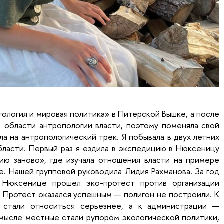
тология и мировая политика» в Питерской Вышке, а после
в области антропологии власти, поэтому поменяла свой
ла на антропологический трек. Я побывала в двух летних
бласти. Первый раз я ездила в экспедицию в Нюксеницу
ю заново», где изучала отношения власти на примере
е. Нашей групповой руководила Лидия Рахманова. За год
 Нюксенице прошел эко-протест против организации
. Протест оказался успешным — полигон не построили. К
 стали относиться серьезнее, а к администрации —
смысле местные стали рупором экологической политики,