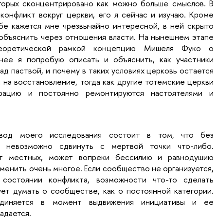
оторых сконцентрировано как можно больше смыслов. В
конфликт вокруг церкви, его я сейчас и изучаю. Кроме
ебе кажется мне чрезвычайно интересной, в ней скрыто
 объяснить через отношения власти. На нынешнем этапе
теоретической рамкой концепцию Мишеля Фуко о
 нее я попробую описать и объяснить, как участники
ад паствой, и почему в таких условиях церковь остается
на восстановление, тогда как другие тотемские церкви
врацию и постоянно ремонтируются настоятелями и
вывод моего исследования состоит в том, что без
а невозможно сдвинуть с мертвой точки что-либо.
от местных, может вопреки бессилию и равнодушию
менить очень многое. Если сообщество не организуется,
состоянии конфликта, возможности что-то сделать
ует думать о сообществе, как о постоянной категории.
единяется в момент выдвижения инициативы и ее
падается.