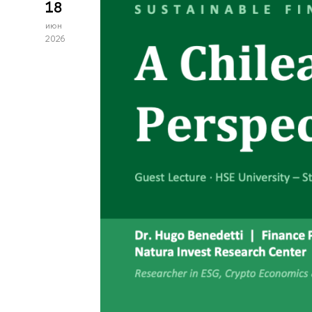
18
июн
2026