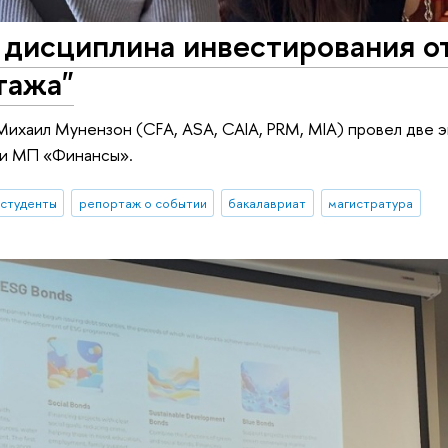
 дисциплина инвестирования о
тажа"
ихаил Мунензон (CFA, ASA, CAIA, PRM, MIA) провел две э
 и МП «Финансы».
студенты
репортаж о событии
бакалавриат
магистратура