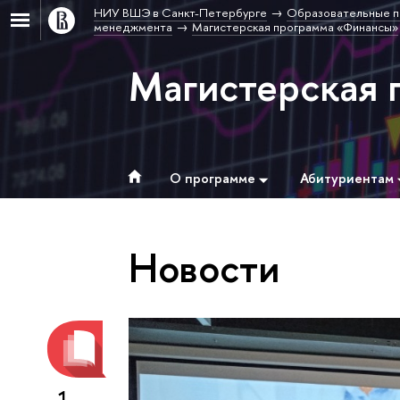
НИУ ВШЭ в Санкт-Петербурге
Образовательные п
менеджмента
Магистерская программа «Финансы»
Магистерская 
О программе
Абитуриентам
Новости
1