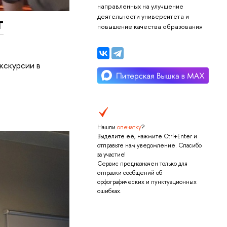
направленных на улучшение
т
деятельности университета и
повышение качества образования
кскурсии в
Нашли
опечатку
?
Выделите её, нажмите Ctrl+Enter и
отправьте нам уведомление. Спасибо
за участие!
Сервис предназначен только для
отправки сообщений об
орфографических и пунктуационных
ошибках.