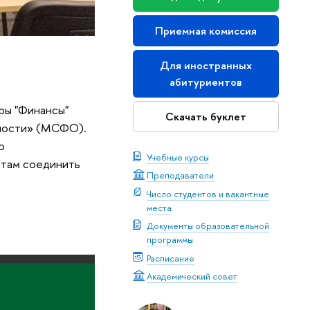
Приемная комиссия
Для иностранных
абитуриентов
уры "Финансы"
Скачать буклет
тности» (МСФО).
о
Учебные курсы
нтам соединить
Преподаватели
Число студентов и вакантные
места
Документы образовательной
программы
Расписание
Академический совет