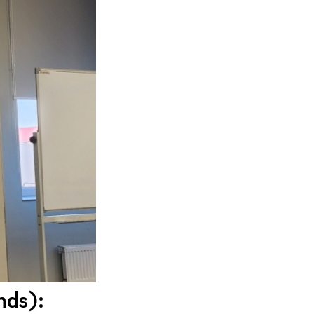
nds):