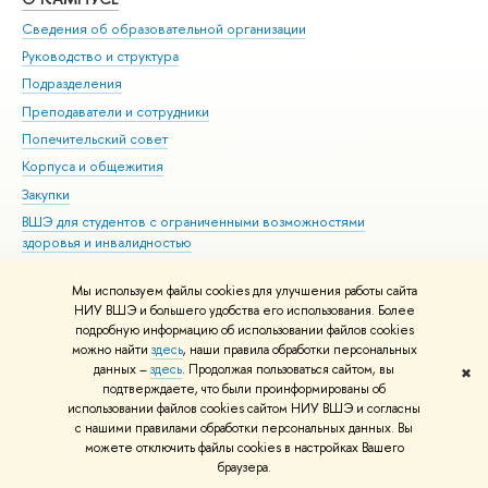
Сведения об образовательной организации
Мер
Руководство и структура
Мер
Подразделения
Дов
Преподаватели и сотрудники
Ол
Попечительский совет
При
Корпуса и общежития
При
Закупки
Ди
ВШЭ для студентов с ограниченными возможностями
До
здоровья и инвалидностью
Ас
Версия для слабовидящих
Обр
Мы используем файлы cookies для улучшения работы сайта
Единая платежная страница
НИУ ВШЭ и большего удобства его использования. Более
подробную информацию об использовании файлов cookies
можно найти
здесь
, наши правила обработки персональных
данных –
здесь
. Продолжая пользоваться сайтом, вы
✖
Редактору
подтверждаете, что были проинформированы об
© НИУ ВШЭ 1993–2026
Адреса и контакты
Условия использования
использовании файлов cookies сайтом НИУ ВШЭ и согласны
с нашими правилами обработки персональных данных. Вы
материалов
Политика конфиденциальности
Карта сайта
можете отключить файлы cookies в настройках Вашего
Шрифты HSE Sans и HSE Slab разработаны в
Школе дизайна НИУ ВШЭ
браузера.